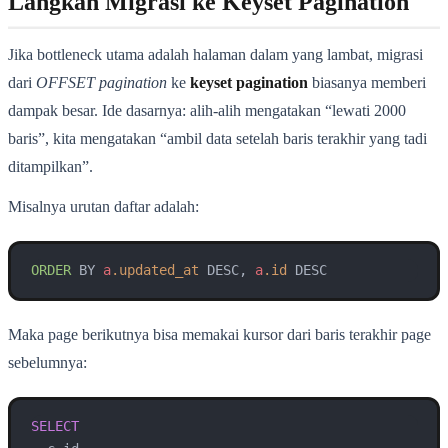
Langkah Migrasi ke Keyset Pagination
Jika bottleneck utama adalah halaman dalam yang lambat, migrasi
dari
OFFSET pagination
ke
keyset pagination
biasanya memberi
dampak besar. Ide dasarnya: alih-alih mengatakan “lewati 2000
baris”, kita mengatakan “ambil data setelah baris terakhir yang tadi
ditampilkan”.
Misalnya urutan daftar adalah:
ORDER
 BY 
a
.updated_at
 DESC, 
a
.id
Maka page berikutnya bisa memakai kursor dari baris terakhir page
sebelumnya:
SELECT