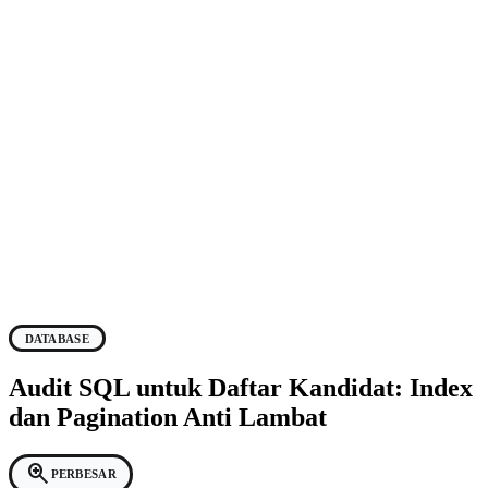
DATABASE
Audit SQL untuk Daftar Kandidat: Index
dan Pagination Anti Lambat
zoom_in
PERBESAR