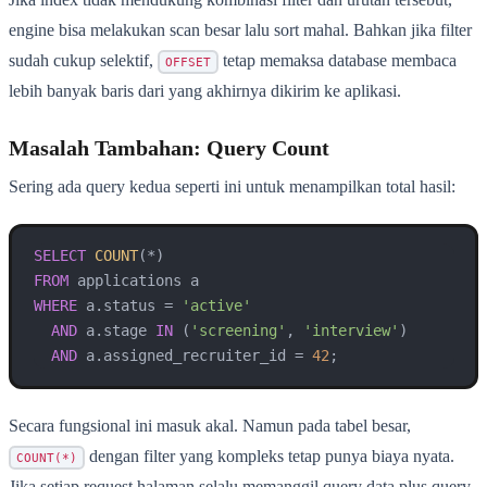
engine bisa melakukan scan besar lalu sort mahal. Bahkan jika filter
sudah cukup selektif,
tetap memaksa database membaca
OFFSET
lebih banyak baris dari yang akhirnya dikirim ke aplikasi.
Masalah Tambahan: Query Count
Sering ada query kedua seperti ini untuk menampilkan total hasil:
SELECT
COUNT
(
*
FROM
WHERE
 a.status 
=
'active'
AND
 a.stage 
IN
 (
'screening'
, 
'interview'
)

AND
 a.assigned_recruiter_id 
=
42
Secara fungsional ini masuk akal. Namun pada tabel besar,
dengan filter yang kompleks tetap punya biaya nyata.
COUNT(*)
Jika setiap request halaman selalu memanggil query data plus query