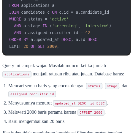
FROM
JOIN
 candidates c 
ON
 c.id 
=
WHERE
 a.status 
=
'active'
AND
 a.stage 
IN
 (
'screening'
, 
'interview'
)

AND
 a.assigned_recruiter_id 
=
42
ORDER
BY
 a.updated_at 
DESC
, a.id 
DESC
LIMIT 
20
OFFSET
2000
Query ini tampak wajar. Masalah muncul ketika jumlah
menjadi ratusan ribu atau jutaan. Database harus:
applications
Mencari semua baris yang cocok dengan
,
, dan
status
stage
.
assigned_recruiter_id
Menyusunnya menurut
.
updated_at DESC, id DESC
Melewati 2000 baris pertama karena
.
OFFSET 2000
Baru mengembalikan 20 baris.
Jika index tidak mendukung kombinasi filter dan urutan tersebut,