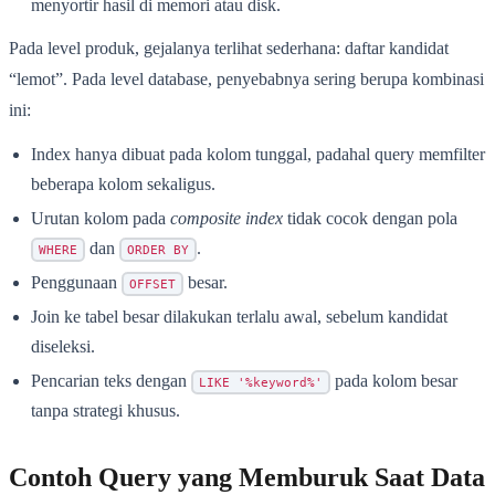
menyortir hasil di memori atau disk.
Pada level produk, gejalanya terlihat sederhana: daftar kandidat
“lemot”. Pada level database, penyebabnya sering berupa kombinasi
ini:
Index hanya dibuat pada kolom tunggal, padahal query memfilter
beberapa kolom sekaligus.
Urutan kolom pada
composite index
tidak cocok dengan pola
dan
.
WHERE
ORDER BY
Penggunaan
besar.
OFFSET
Join ke tabel besar dilakukan terlalu awal, sebelum kandidat
diseleksi.
Pencarian teks dengan
pada kolom besar
LIKE '%keyword%'
tanpa strategi khusus.
Contoh Query yang Memburuk Saat Data