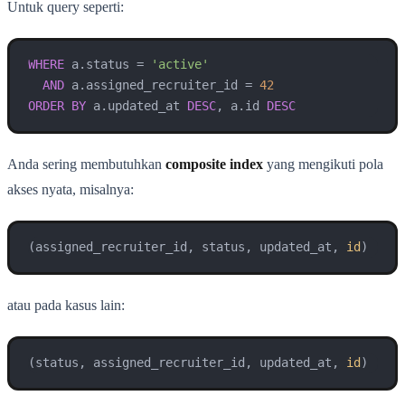
Untuk query seperti:
WHERE
 a.status 
=
'active'
AND
 a.assigned_recruiter_id 
=
42
ORDER
BY
 a.updated_at 
DESC
, a.id 
DESC
Anda sering membutuhkan
composite index
yang mengikuti pola
akses nyata, misalnya:
(assigned_recruiter_id, status, updated_at, 
id
atau pada kasus lain:
(status, assigned_recruiter_id, updated_at, 
id