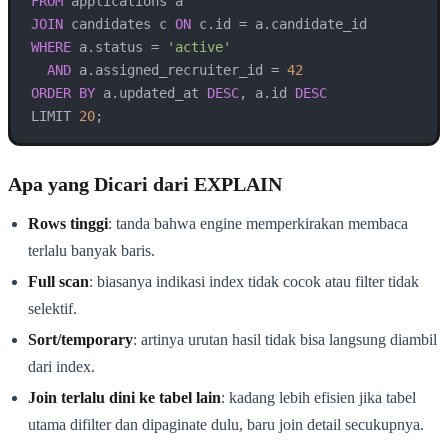
FROM
JOIN
 candidates c 
ON
 c.id 
=
WHERE
 a.status 
=
'active'
AND
 a.assigned_recruiter_id 
=
42
ORDER
BY
 a.updated_at 
DESC
, a.id 
DESC
LIMIT 
20
Apa yang Dicari dari EXPLAIN
Rows tinggi
: tanda bahwa engine memperkirakan membaca
terlalu banyak baris.
Full scan
: biasanya indikasi index tidak cocok atau filter tidak
selektif.
Sort/temporary
: artinya urutan hasil tidak bisa langsung diambil
dari index.
Join terlalu dini ke tabel lain
: kadang lebih efisien jika tabel
utama difilter dan dipaginate dulu, baru join detail secukupnya.