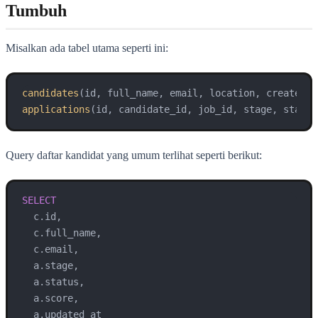
Tumbuh
Misalkan ada tabel utama seperti ini:
candidates
applications
Query daftar kandidat yang umum terlihat seperti berikut:
SELECT
  c.id,

  c.full_name,

  c.email,

  a.stage,

  a.status,

  a.score,
