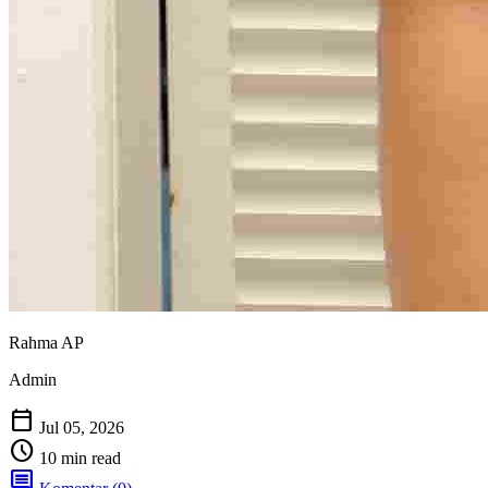
Rahma AP
Admin
calendar_today
Jul 05, 2026
schedule
10 min read
comment