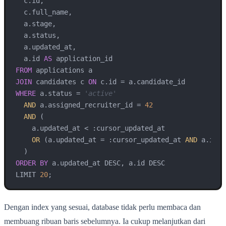
  c.id,

  c.full_name,

  a.stage,

  a.status,

  a.updated_at,

  a.id 
AS
FROM
JOIN
 candidates c 
ON
WHERE
 a.status = 
'active'
AND
 a.assigned_recruiter_id = 
42
AND
 (

    a.updated_at < :cursor_updated_at

OR
 (a.updated_at = :cursor_updated_at 
AND
 a.id <
ORDER
BY
 a.updated_at DESC, a.id DESC

LIMIT 
20
Dengan index yang sesuai, database tidak perlu membaca dan
membuang ribuan baris sebelumnya. Ia cukup melanjutkan dari