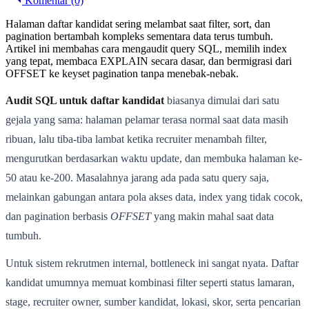
Komentar (0)
Halaman daftar kandidat sering melambat saat filter, sort, dan
pagination bertambah kompleks sementara data terus tumbuh.
Artikel ini membahas cara mengaudit query SQL, memilih index
yang tepat, membaca EXPLAIN secara dasar, dan bermigrasi dari
OFFSET ke keyset pagination tanpa menebak-nebak.
Audit SQL untuk daftar kandidat
biasanya dimulai dari satu
gejala yang sama: halaman pelamar terasa normal saat data masih
ribuan, lalu tiba-tiba lambat ketika recruiter menambah filter,
mengurutkan berdasarkan waktu update, dan membuka halaman ke-
50 atau ke-200. Masalahnya jarang ada pada satu query saja,
melainkan gabungan antara pola akses data, index yang tidak cocok,
dan pagination berbasis
OFFSET
yang makin mahal saat data
tumbuh.
Untuk sistem rekrutmen internal, bottleneck ini sangat nyata. Daftar
kandidat umumnya memuat kombinasi filter seperti status lamaran,
stage, recruiter owner, sumber kandidat, lokasi, skor, serta pencarian