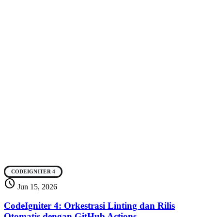
CODEIGNITER 4
schedule
Jun 15, 2026
CodeIgniter 4: Orkestrasi Linting dan Rilis
Otomatis dengan GitHub Actions