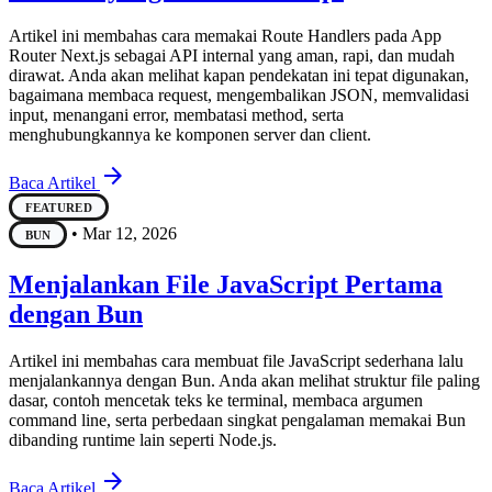
Artikel ini membahas cara memakai Route Handlers pada App
Router Next.js sebagai API internal yang aman, rapi, dan mudah
dirawat. Anda akan melihat kapan pendekatan ini tepat digunakan,
bagaimana membaca request, mengembalikan JSON, memvalidasi
input, menangani error, membatasi method, serta
menghubungkannya ke komponen server dan client.
arrow_forward
Baca Artikel
FEATURED
•
Mar 12, 2026
BUN
Menjalankan File JavaScript Pertama
dengan Bun
Artikel ini membahas cara membuat file JavaScript sederhana lalu
menjalankannya dengan Bun. Anda akan melihat struktur file paling
dasar, contoh mencetak teks ke terminal, membaca argumen
command line, serta perbedaan singkat pengalaman memakai Bun
dibanding runtime lain seperti Node.js.
arrow_forward
Baca Artikel