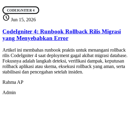
CODEIGNITER 4
schedule
Jun 15, 2026
CodeIgniter 4: Runbook Rollback Rilis Migrasi
yang Menyebabkan Error
Artikel ini membahas runbook praktis untuk menangani rollback
rilis CodeIgniter 4 saat deployment gagal akibat migrasi database.
Fokusnya adalah langkah deteksi, verifikasi dampak, keputusan
rollback aplikasi atau skema, eksekusi rollback yang aman, serta
stabilisasi dan pencegahan setelah insiden.
Rahma AP
Admin