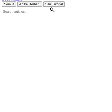
Semua
Artikel Terbaru
Seri Tutorial
search