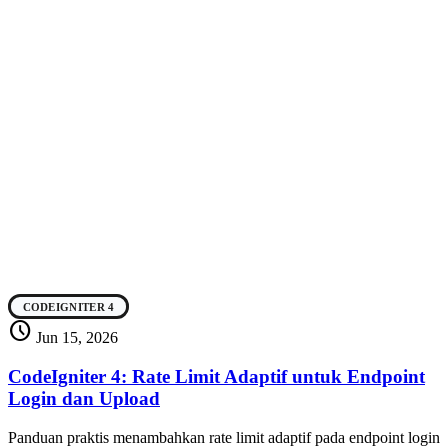
CODEIGNITER 4
schedule
Jun 15, 2026
CodeIgniter 4: Rate Limit Adaptif untuk Endpoint
Login dan Upload
Panduan praktis menambahkan rate limit adaptif pada endpoint login