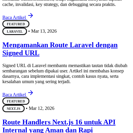
cache, invalidasi, key strategy, dan debugging secara praktis.
arrow_forward
Baca Artikel
FEATURED
•
Mar 13, 2026
LARAVEL
Mengamankan Route Laravel dengan
Signed URL
Signed URL di Laravel membantu memastikan tautan tidak diubah
sembarangan sebelum dipakai user. Artikel ini membahas konsep
dasarnya, cara implementasi singkat, contoh kasus nyata, serta
kesalahan umum yang sering terjadi.
arrow_forward
Baca Artikel
FEATURED
•
Mar 12, 2026
NEXT.JS
Route Handlers Next.js 16 untuk API
Internal yang Aman dan Rapi