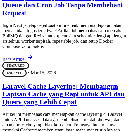
Queue dan Cron Job Tanpa Membebani
Request
Ingin Next.js tetap cepat saat kirim email, membuat laporan, atau
menjalankan tugas terjadwal? Artikel ini membahas cara memakai
BullMQ dengan Redis untuk queue dan scheduler, lengkap dengan
arsitektur, worker terpisah, repeatable job, dan setup Docker
Compose yang praktis.
arrow_forward
Baca Artikel
FEATURED
•
Mar 15, 2026
LARAVEL
Laravel Cache Layering: Membangun
Lapisan Cache yang Rapi untuk API dan
Query yang Lebih Cepat
Artikel ini membahas cara menerapkan cache layering di Laravel
untuk API dan akses data agar lebih efisien, mudah dirawat, dan
aman dari cache yang tidak konsisten. Fokusnya bukan hanya
memakai Cache::remember, tetapi bagaimana menyusun lapisan