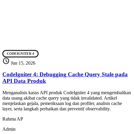
CODEIGNITER 4
schedule
Jun 15, 2026
CodeIgniter 4: Debugging Cache Query Stale pada
API Data Produk
Menganalisis kasus API produk CodeIgniter 4 yang mengembalikan
data usang akibat cache query yang tidak invalidated. Artikel
menjelaskan gejala, pemeriksaan log dan profiler, analisis cache
layer, serta langkah perbaikan dan preventif observability.
Rahma AP
Admin