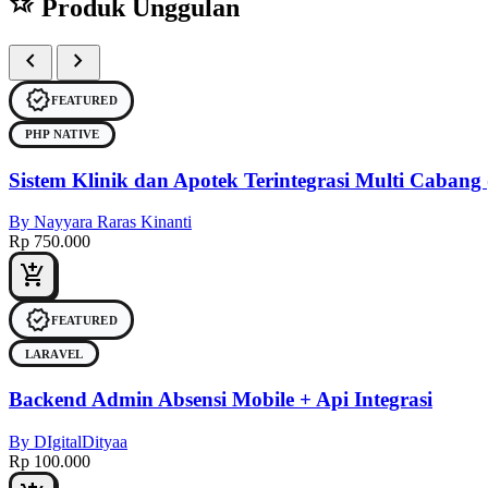
hotel_class
Produk Unggulan
chevron_left
chevron_right
verified
FEATURED
PHP NATIVE
Sistem Klinik dan Apotek Terintegrasi Multi Cab
By Nayyara Raras Kinanti
Rp 750.000
add_shopping_cart
verified
FEATURED
LARAVEL
Backend Admin Absensi Mobile + Api Integrasi
By DIgitalDityaa
Rp 100.000