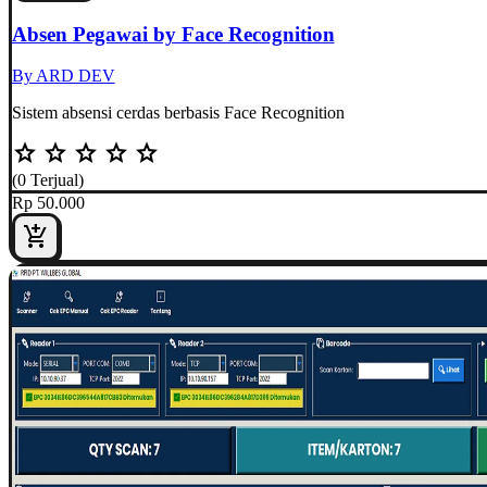
Absen Pegawai by Face Recognition
By ARD DEV
Sistem absensi cerdas berbasis Face Recognition
star
star
star
star
star
(0 Terjual)
Rp 50.000
add_shopping_cart