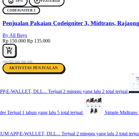
local_fire_department
verified
-10%
FEATURED
CODEIGNITER 3
Penjualan Pakaian Codeigniter 3, Midtrans, Rajaon
By All Buys
Rp 150.000
Rp 135.000
add_shopping_cart
AKTIVITAS PENJUALAN
LLET, DLL...
Terjual 2 minggu yang lalu
2 total terjual
Po
ual 1 tahun yang lalu
5 total terjual
Simple Midtrans Implema
,E-WALLET, DLL...
Terjual 2 minggu yang lalu
2 total terjual