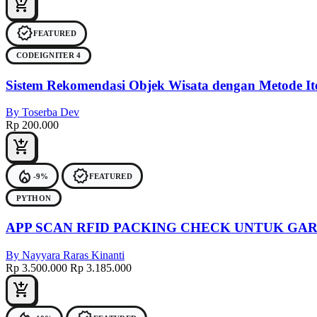
add_shopping_cart
verified
FEATURED
CODEIGNITER 4
Sistem Rekomendasi Objek Wisata dengan Metode Ite
By Toserba Dev
Rp 200.000
add_shopping_cart
local_fire_department
verified
-9%
FEATURED
PYTHON
APP SCAN RFID PACKING CHECK UNTUK GA
By Nayyara Raras Kinanti
Rp 3.500.000
Rp 3.185.000
add_shopping_cart