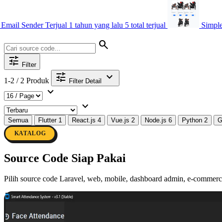
Sender
Terjual 1 tahun yang lalu
5 total terjual
Simple Midtra
search
tune
Filter
tune
expand_more
1-2 / 2 Produk
Filter Detail
expand_more
expand_more
Semua
Flutter
1
React.js
4
Vue.js
2
Node.js
6
Python
2
G
KATALOG
Source Code Siap Pakai
Pilih source code Laravel, web, mobile, dashboard admin, e-commerce,