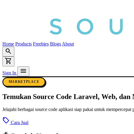
Home
Products
Freebies
Blogs
About
search
shopping_cart
menu
Sign In
MARKETPLACE
Temukan
Source Code
Laravel, Web, dan 
Jelajahi berbagai source code aplikasi siap pakai untuk mempercepat p
sell
Cara Jual