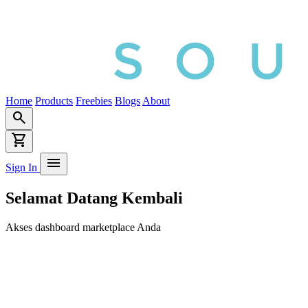
Home
Products
Freebies
Blogs
About
search
shopping_cart
menu
Sign In
Selamat Datang Kembali
Akses dashboard marketplace Anda