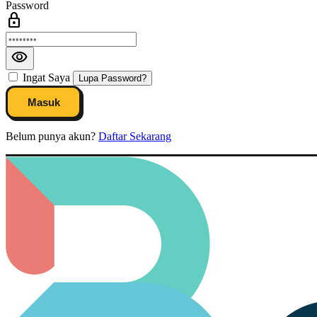
Password
lock
visibility
Ingat Saya
Lupa Password?
Masuk
Belum punya akun?
Daftar Sekarang