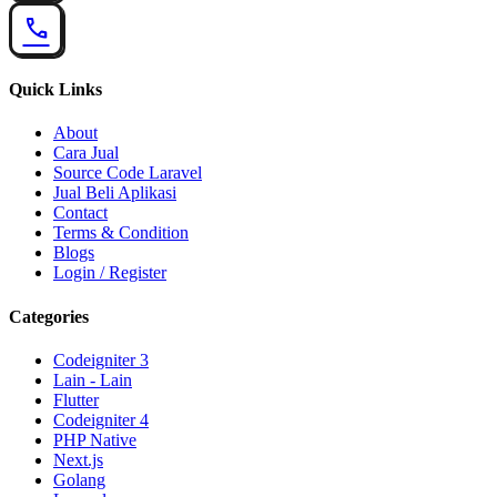
call
Quick Links
About
Cara Jual
Source Code Laravel
Jual Beli Aplikasi
Contact
Terms & Condition
Blogs
Login / Register
Categories
Codeigniter 3
Lain - Lain
Flutter
Codeigniter 4
PHP Native
Next.js
Golang