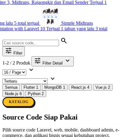
dtrans, Rajaongkir dan Email Sender
Terjual 1
total terjual
Simple Midtrans
ith Laravel 10
Terjual 1 tahun yang lalu
3 total
search
tune
Filter
tune
expand_more
1-2 / 2 Produk
Filter Detail
expand_more
expand_more
Semua
Flutter
1
MongoDB
1
React.js
4
Vue.js
2
Node.js
6
Python
2
KATALOG
Source Code Siap Pakai
Pilih source code Laravel, web, mobile, dashboard admin, e-
commerce, dan aplikasi bisnis sesuai kebutuhan project.