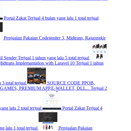
 Zakat
Terjual 4 bulan yang lalu
1 total terjual
an Pakaian Codeigniter 3, Midtrans, Rajaongkir
r
Terjual 1 tahun yang lalu
5 total terjual
Implemantation with Laravel 10
Terjual 1 tahun
erjual
SOURCE CODE PPOB,
 PREMIUM APP,E-WALLET, DLL...
Terjual 2
2 total terjual
Portal Zakat
Terjual 4
total terjual
Penjualan Pakaian