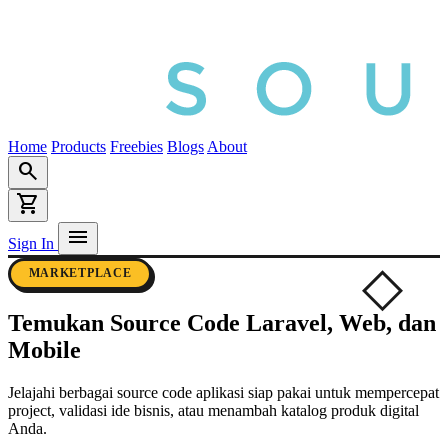
Home
Products
Freebies
Blogs
About
search
shopping_cart
menu
Sign In
MARKETPLACE
Temukan
Source Code
Laravel, Web, dan
Mobile
Jelajahi berbagai source code aplikasi siap pakai untuk mempercepat
project, validasi ide bisnis, atau menambah katalog produk digital
Anda.