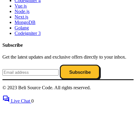
Codeigniter 4
Vue.js
Node.js
Next.js
MongoDB
Golang
Codeigniter 3
Subscribe
Get the latest updates and exclusive offers directly to your inbox.
Subscribe
© 2023 Beli Source Code. All rights reserved.
forum
Live Chat
0