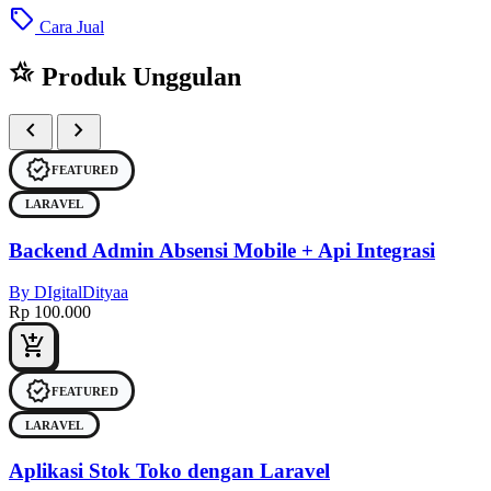
sell
Cara Jual
hotel_class
Produk Unggulan
chevron_left
chevron_right
verified
FEATURED
LARAVEL
Backend Admin Absensi Mobile + Api Integrasi
By DIgitalDityaa
Rp 100.000
add_shopping_cart
verified
FEATURED
LARAVEL
Aplikasi Stok Toko dengan Laravel