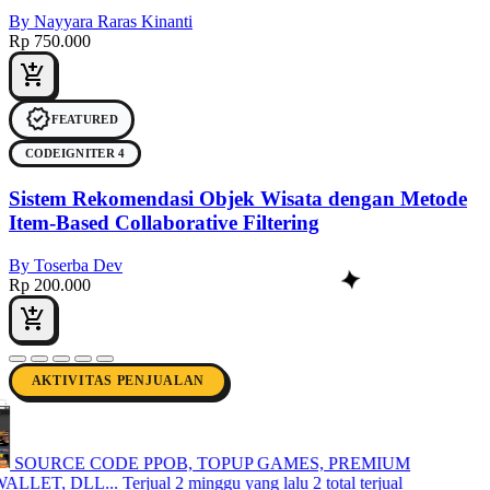
By Nayyara Raras Kinanti
Rp 750.000
add_shopping_cart
verified
FEATURED
CODEIGNITER 4
Sistem Rekomendasi Objek Wisata dengan Metode
Item-Based Collaborative Filtering
By Toserba Dev
✦
Rp 200.000
add_shopping_cart
AKTIVITAS PENJUALAN
CE CODE PPOB, TOPUP GAMES, PREMIUM
 DLL...
Terjual 2 minggu yang lalu
2 total terjual