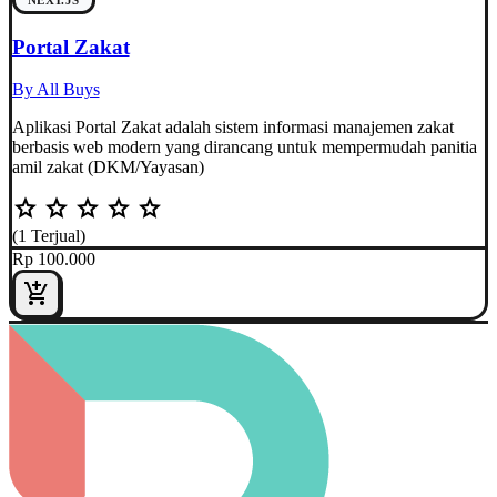
NEXT.JS
Portal Zakat
By All Buys
Aplikasi Portal Zakat adalah sistem informasi manajemen zakat
berbasis web modern yang dirancang untuk mempermudah panitia
amil zakat (DKM/Yayasan)
star
star
star
star
star
(1 Terjual)
Rp 100.000
add_shopping_cart