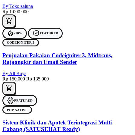
By Toko zaluna
Rp 1.000.000
add_shopping_cart
local_fire_department
verified
-10%
FEATURED
CODEIGNITER 3
Penjualan Pakaian Codeigniter 3, Midtrans,
Rajaongkir dan Email Sender
By All Buys
Rp 150.000
Rp 135.000
add_shopping_cart
verified
FEATURED
PHP NATIVE
Sistem Klinik dan Apotek Terintegrasi Multi
Cabang (SATUSEHAT Ready)