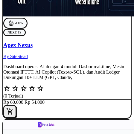
local_fire_department
-10%
NEXT.JS
Apex Nexus
By SiteStead
Dashboard operasi AI dengan 4 modul: Dasbor real-time, Mesin
Otomasi IFTTT, AI Copilot (Text-to-SQL), dan Audit Ledger.
Dukungan 10+ LLM (GPT, Claude,
star
star
star
star
star
(0 Terjual)
Rp 60.000
Rp 54.000
add_shopping_cart