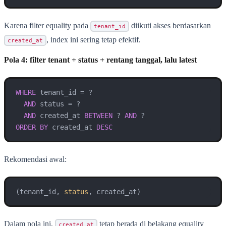
Karena filter equality pada
diikuti akses berdasarkan
tenant_id
, index ini sering tetap efektif.
created_at
Pola 4: filter tenant + status + rentang tanggal, lalu latest
WHERE
 tenant_id 
=
 ?

AND
 status 
=
 ?

AND
 created_at 
BETWEEN
 ? 
AND
ORDER
BY
 created_at 
DESC
Rekomendasi awal:
(tenant_id, 
status
, created_at)
Dalam pola ini,
tetap berada di belakang equality
created_at