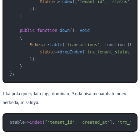
$table
->
index
([
'tenant_id'
, 
'status'
, 
'c
        });

    }

public
function
down
(
): 
void
{

Schema
::
table
(
'transactions'
, function (Blue
$table
->
dropIndex
(
'trx_tenant_status_cre
        });

    }

};
Jika pola query lain juga dominan, Anda bisa menambah index
berbeda, misalnya:
$table->
index
([
'tenant_id'
, 
'created_at'
], 
'trx_tena