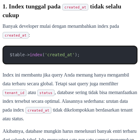
1. Index tunggal pada
tidak selalu
created_at
cukup
Banyak developer mulai dengan menambahkan index pada
:
created_at
$table->
index
(
'created_at'
);
Index ini membantu jika query Anda memang hanya mengambil
data terbaru secara global. Tetapi saat query juga memfilter
atau
, database sering tidak bisa memanfaatkan
tenant_id
status
index tersebut secara optimal. Alasannya sederhana: urutan data
pada index
tidak dikelompokkan berdasarkan tenant
created_at
atau status.
Akibatnya, database mungkin harus menelusuri banyak entri terbaru
dari seluruh tabel, lalu menyaring satu per satu sampai menemukan