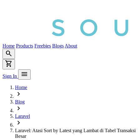
Home
Products
Freebies
Blogs
About
search
shopping_cart
menu
Sign In
Home
chevron_right
Blog
chevron_right
Laravel
chevron_right
Laravel: Atasi Sort by Latest yang Lambat di Tabel Transaksi
Besar