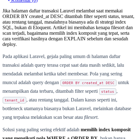
Komentar (0)
Jika halaman daftar transaksi Laravel melambat saat memakai
ORDER BY created_at DESC ditambah filter seperti status, tenant,
atau rentang tanggal, masalahnya biasanya ada di strategi index
SQL, bukan di Eloquent. Artikel ini membahas kenapa filesort dan
scan terjadi, bagaimana memilih index komposit yang tepat, serta
cara verifikasi hasilnya dengan EXPLAIN sebelum dan sesudah
deploy.
Pada aplikasi Laravel, gejala paling umum di halaman daftar
transaksi adalah query terasa cepat saat data masih sedikit, lalu
mendadak melambat ketika tabel membesar. Pola yang sering
muncul adalah query dengan
untuk
ORDER BY created_at DESC
menampilkan data terbaru, ditambah filter seperti
,
status
, atau rentang tanggal. Dalam kasus seperti ini,
tenant_id
bottleneck utamanya biasanya bukan Laravel, melainkan database
yang terpaksa melakukan scan besar atau
filesort
.
Solusi yang paling sering efektif adalah
memilih index komposit
yang mengikuti pola WHERE + ORDER BY
, bukan hanya