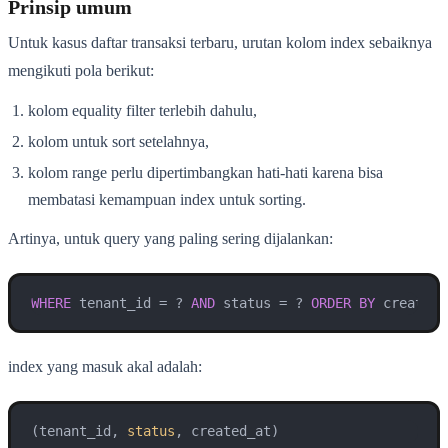
Prinsip umum
Untuk kasus daftar transaksi terbaru, urutan kolom index sebaiknya
mengikuti pola berikut:
kolom equality filter terlebih dahulu,
kolom untuk sort setelahnya,
kolom range perlu dipertimbangkan hati-hati karena bisa
membatasi kemampuan index untuk sorting.
Artinya, untuk query yang paling sering dijalankan:
WHERE
 tenant_id 
=
 ? 
AND
 status 
=
 ? 
ORDER
BY
 created_
index yang masuk akal adalah:
(tenant_id, 
status
, created_at)