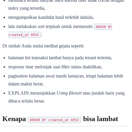
membaca terlalu banyak baris karena filter tidak cocok dengan
index yang tersedia,
mengumpulkan kandidat hasil terlebih dahulu,
lalu melakukan sort terpisah untuk memenuhi
ORDER BY
.
created_at DESC
Di sinilah Anda mulai melihat gejala seperti:
halaman list transaksi lambat hanya pada tenant tertentu,
response time melonjak saat filter status diaktifkan,
pagination halaman awal masih lumayan, tetapi halaman lebih
dalam makin berat,
EXPLAIN menunjukkan
Using filesort
atau jumlah baris yang
dibaca terlalu besar.
Kenapa
bisa lambat
ORDER BY created_at DESC