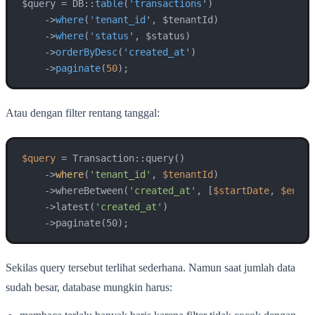
$query = DB::
table
(
'transactions
')

->
where
(
'tenant_id
', $tenantId)

->
where
(
'status
', $status)

->
orderByDesc
(
'created_at
')

->
paginate
(
50
);
Atau dengan filter rentang tanggal:
$query
 = Transaction::query()

    ->
where
(
'tenant_id'
, 
$tenantId
)

    ->whereBetween(
'created_at'
, [
$startDate
, 
$endDa
    ->latest(
'created_at'
)

    ->paginate(50);
Sekilas query tersebut terlihat sederhana. Namun saat jumlah data
sudah besar, database mungkin harus: