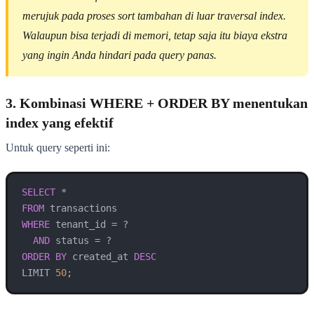
merujuk pada proses sort tambahan di luar traversal index.
Walaupun bisa terjadi di memori, tetap saja itu biaya ekstra
yang ingin Anda hindari pada query panas.
3. Kombinasi WHERE + ORDER BY menentukan
index yang efektif
Untuk query seperti ini:
SELECT
*
FROM
WHERE
 tenant_id 
=
 ?

AND
 status 
=
ORDER
BY
 created_at 
DESC
LIMIT 
50
;