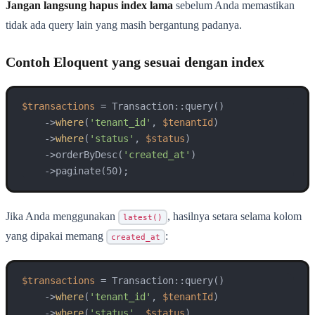
Jangan langsung hapus index lama
sebelum Anda memastikan
tidak ada query lain yang masih bergantung padanya.
Contoh Eloquent yang sesuai dengan index
$transactions
 = Transaction::query()

    ->
where
(
'tenant_id'
, 
$tenantId
)

    ->
where
(
'status'
, 
$status
)

    ->orderByDesc(
'created_at'
)

    ->paginate(50);
Jika Anda menggunakan
, hasilnya setara selama kolom
latest()
yang dipakai memang
:
created_at
$transactions
 = Transaction::query()

    ->
where
(
'tenant_id'
, 
$tenantId
)

    ->
where
(
'status'
, 
$status
)
