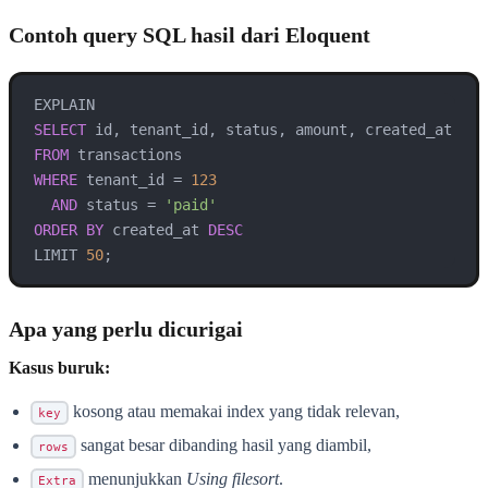
Contoh query SQL hasil dari Eloquent
SELECT
FROM
WHERE
 tenant_id 
=
123
AND
 status 
=
'paid'
ORDER
BY
 created_at 
DESC
LIMIT 
50
;
Apa yang perlu dicurigai
Kasus buruk:
kosong atau memakai index yang tidak relevan,
key
sangat besar dibanding hasil yang diambil,
rows
menunjukkan
Using filesort
.
Extra