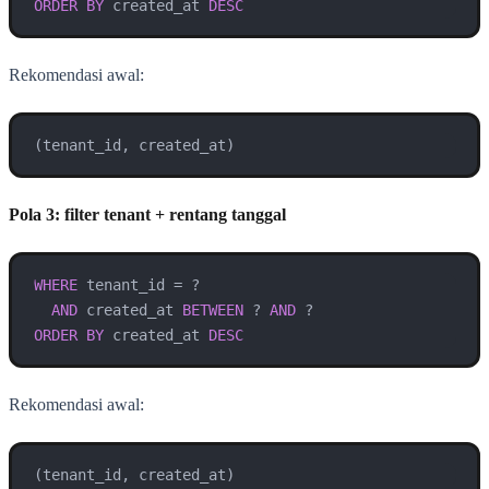
ORDER
BY
 created_at 
DESC
Rekomendasi awal:
(tenant_id, created_at)
Pola 3: filter tenant + rentang tanggal
WHERE
 tenant_id 
=
 ?

AND
 created_at 
BETWEEN
 ? 
AND
ORDER
BY
 created_at 
DESC
Rekomendasi awal:
(tenant_id, created_at)