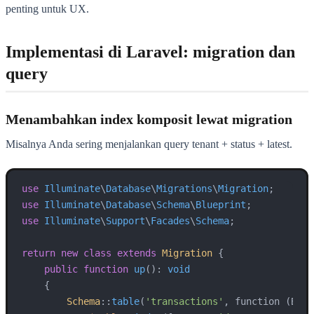
penting untuk UX.
Implementasi di Laravel: migration dan
query
Menambahkan index komposit lewat migration
Misalnya Anda sering menjalankan query tenant + status + latest.
use
Illuminate
\
Database
\
Migrations
\
Migration
use
Illuminate
\
Database
\
Schema
\
Blueprint
use
Illuminate
\
Support
\
Facades
\
Schema
;

return
new
class
extends
Migration
{

public
function
up
(
): 
void
{

Schema
::
table
(
'transactions'
, function (Blue