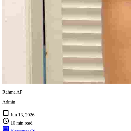
Rahma AP
Admin
calendar_today
Jun 13, 2026
schedule
10 min read
comment