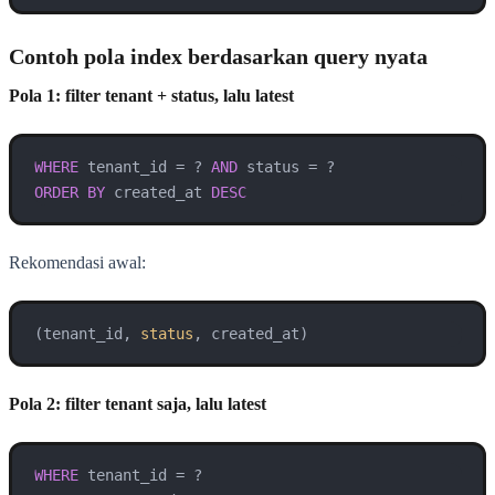
Contoh pola index berdasarkan query nyata
Pola 1: filter tenant + status, lalu latest
WHERE
 tenant_id 
=
 ? 
AND
 status 
=
ORDER
BY
 created_at 
DESC
Rekomendasi awal:
(tenant_id, 
status
, created_at)
Pola 2: filter tenant saja, lalu latest
WHERE
 tenant_id 
=