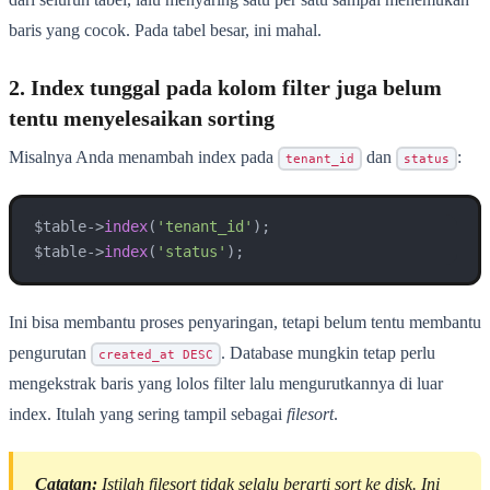
baris yang cocok. Pada tabel besar, ini mahal.
2. Index tunggal pada kolom filter juga belum
tentu menyelesaikan sorting
Misalnya Anda menambah index pada
dan
:
tenant_id
status
$table->
index
(
'tenant_id'
);

$table->
index
(
'status'
);
Ini bisa membantu proses penyaringan, tetapi belum tentu membantu
pengurutan
. Database mungkin tetap perlu
created_at DESC
mengekstrak baris yang lolos filter lalu mengurutkannya di luar
index. Itulah yang sering tampil sebagai
filesort
.
Catatan:
Istilah
filesort
tidak selalu berarti sort ke disk. Ini