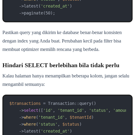
    ->latest(
'created_at'
)

    ->paginate(50);
Pastikan query yang dikirim ke database benar-benar konsisten
dengan index yang Anda buat. Perubahan kecil pada filter bisa
membuat optimizer memilih rencana yang berbeda.
Hindari SELECT berlebihan bila tidak perlu
Kalau halaman hanya menampilkan beberapa kolom, jangan selalu
mengambil semuanya:
$transactions
 = Transaction::query()

    ->
select
([
'id'
, 
'tenant_id'
, 
'status'
, 
'amount'
,
    ->
where
(
'tenant_id'
, 
$tenantId
)

    ->
where
(
'status'
, 
$status
)

    ->latest(
'created_at'
)
