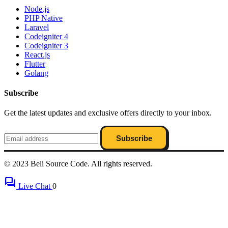
Node.js
PHP Native
Laravel
Codeigniter 4
Codeigniter 3
React.js
Flutter
Golang
Subscribe
Get the latest updates and exclusive offers directly to your inbox.
Subscribe
© 2023 Beli Source Code. All rights reserved.
forum
Live Chat
0