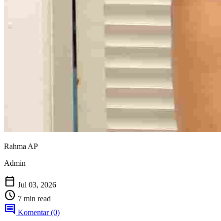
Rahma AP
Admin
calendar_today
Jul 03, 2026
schedule
7 min read
comment
Komentar (0)