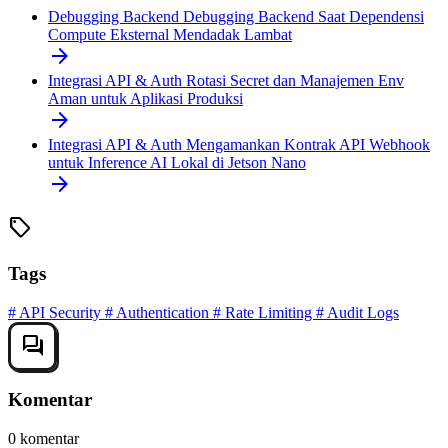
Debugging Backend
Debugging Backend Saat Dependensi
Compute Eksternal Mendadak Lambat
arrow_forward
Integrasi API & Auth
Rotasi Secret dan Manajemen Env
Aman untuk Aplikasi Produksi
arrow_forward
Integrasi API & Auth
Mengamankan Kontrak API Webhook
untuk Inference AI Lokal di Jetson Nano
arrow_forward
sell
Tags
#
API Security
#
Authentication
#
Rate Limiting
#
Audit Logs
forum
Komentar
0 komentar