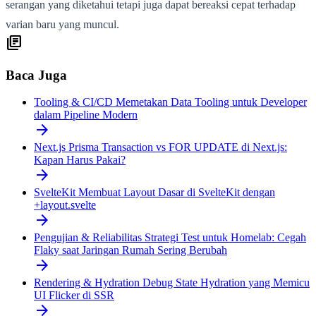
serangan yang diketahui tetapi juga dapat bereaksi cepat terhadap
varian baru yang muncul.
library_books
Baca Juga
Tooling & CI/CD
Memetakan Data Tooling untuk Developer
dalam Pipeline Modern
arrow_forward
Next.js
Prisma Transaction vs FOR UPDATE di Next.js:
Kapan Harus Pakai?
arrow_forward
SvelteKit
Membuat Layout Dasar di SvelteKit dengan
+layout.svelte
arrow_forward
Pengujian & Reliabilitas
Strategi Test untuk Homelab: Cegah
Flaky saat Jaringan Rumah Sering Berubah
arrow_forward
Rendering & Hydration
Debug State Hydration yang Memicu
UI Flicker di SSR
arrow_forward