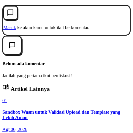
chat_bubble_outline
Masuk
ke akun kamu untuk ikut berkomentar.
chat_bubble_outline
Belum ada komentar
Jadilah yang pertama ikut berdiskusi!
auto_stories
Artikel Lainnya
01
Sandbox Wasm untuk Validasi Upload dan Template yang
Lebih Aman
Agt 06, 2026