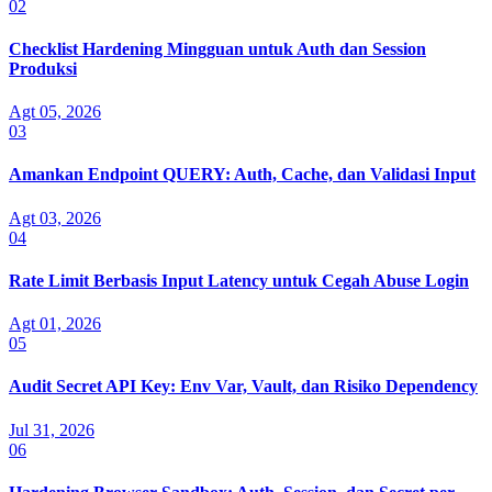
02
Checklist Hardening Mingguan untuk Auth dan Session
Produksi
Agt 05, 2026
03
Amankan Endpoint QUERY: Auth, Cache, dan Validasi Input
Agt 03, 2026
04
Rate Limit Berbasis Input Latency untuk Cegah Abuse Login
Agt 01, 2026
05
Audit Secret API Key: Env Var, Vault, dan Risiko Dependency
Jul 31, 2026
06