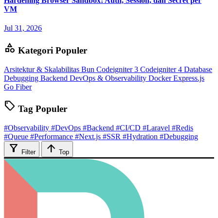
Hardening Browser Sandbox: Auth, Session, dan Secret per
VM
Jul 31, 2026
category
Kategori Populer
Arsitektur & Skalabilitas
Bun
Codeigniter 3
Codeigniter 4
Database
Debugging Backend
DevOps & Observability
Docker
Express.js
Go Fiber
sell
Tag Populer
#Observability
#DevOps
#Backend
#CI/CD
#Laravel
#Redis
#Queue
#Performance
#Next.js
#SSR
#Hydration
#Debugging
filter_alt
arrow_upward
Filter
Top