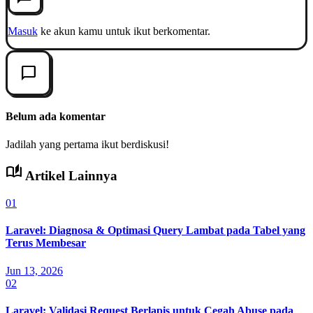
Masuk
ke akun kamu untuk ikut berkomentar.
chat_bubble_outline
Belum ada komentar
Jadilah yang pertama ikut berdiskusi!
auto_stories
Artikel Lainnya
01
Laravel: Diagnosa & Optimasi Query Lambat pada Tabel yang
Terus Membesar
Jun 13, 2026
02
Laravel: Validasi Request Berlapis untuk Cegah Abuse pada