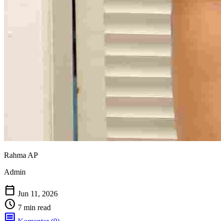
Rahma AP
Admin
calendar_today
Jun 11, 2026
schedule
7 min read
comment