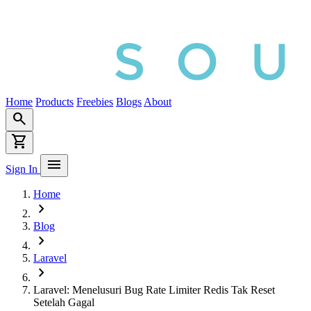
Home
Products
Freebies
Blogs
About
search
shopping_cart
menu
Sign In
Home
chevron_right
Blog
chevron_right
Laravel
chevron_right
Laravel: Menelusuri Bug Rate Limiter Redis Tak Reset
Setelah Gagal