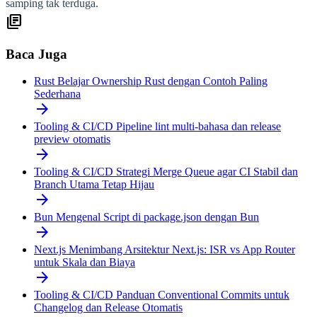
samping tak terduga.
library_books
Baca Juga
Rust
Belajar Ownership Rust dengan Contoh Paling
Sederhana
arrow_forward
Tooling & CI/CD
Pipeline lint multi-bahasa dan release
preview otomatis
arrow_forward
Tooling & CI/CD
Strategi Merge Queue agar CI Stabil dan
Branch Utama Tetap Hijau
arrow_forward
Bun
Mengenal Script di package.json dengan Bun
arrow_forward
Next.js
Menimbang Arsitektur Next.js: ISR vs App Router
untuk Skala dan Biaya
arrow_forward
Tooling & CI/CD
Panduan Conventional Commits untuk
Changelog dan Release Otomatis