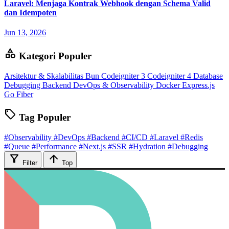
Laravel: Menjaga Kontrak Webhook dengan Schema Valid
dan Idempoten
Jun 13, 2026
category
Kategori Populer
Arsitektur & Skalabilitas
Bun
Codeigniter 3
Codeigniter 4
Database
Debugging Backend
DevOps & Observability
Docker
Express.js
Go Fiber
sell
Tag Populer
#Observability
#DevOps
#Backend
#CI/CD
#Laravel
#Redis
#Queue
#Performance
#Next.js
#SSR
#Hydration
#Debugging
filter_alt
arrow_upward
Filter
Top