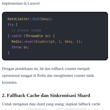
Implementasi di Laravel:
RateLimiter
::
hit
(
$key
try
 {

// proses utama
} 
catch
 (
Throwable
$e
) {

Redis
::
eval
(
$luaScript
, 
1
, 
$key
, 
1
);

throw
$e
;

}
Dengan pendekatan ini, hit dan rollback counter menjadi
operasional tunggal di Redis dan menghindari counter tidak
konsisten.
2. Fallback Cache dan Sinkronisasi Shard
Untuk mengatasi data shard yang usang, siapkan fallback cache