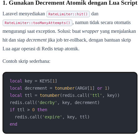
1. Gunakan Decrement Atomik dengan Lua Script
Laravel menyediakan
dan
RateLimiter::hit()
, namun tidak secara otomatis
RateLimiter::tooManyAttempts()
mengurangi saat exception. Solusi: buat
wrapper
yang menjalankan
hit dan siap
decrement
jika job ter-rollback, dengan bantuan skrip
Lua agar operasi di Redis tetap atomik.
Contoh skrip sederhana:
local
 key = KEYS[
1
local
 decrement = 
tonumber
(ARGV[
1
] 
or
1
local
 ttl = 
tonumber
(redis.call(
'ttl'
, key))

redis.call(
'decrby'
if
 ttl > 
0
then
  redis.call(
'expire'
end