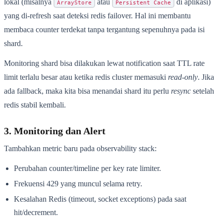
lokal (misalnya
atau
di aplikasi)
ArrayStore
Persistent Cache
yang di-refresh saat deteksi redis failover. Hal ini membantu
membaca counter terdekat tanpa tergantung sepenuhnya pada isi
shard.
Monitoring shard bisa dilakukan lewat notification saat TTL rate
limit terlalu besar atau ketika redis cluster memasuki
read-only
. Jika
ada fallback, maka kita bisa menandai shard itu perlu
resync
setelah
redis stabil kembali.
3. Monitoring dan Alert
Tambahkan metric baru pada observability stack:
Perubahan counter/timeline per key rate limiter.
Frekuensi 429 yang muncul selama retry.
Kesalahan Redis (timeout, socket exceptions) pada saat
hit/decrement.