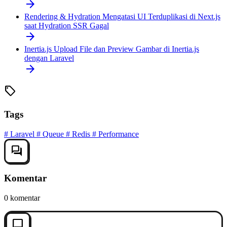
arrow_forward
Rendering & Hydration
Mengatasi UI Terduplikasi di Next.js
saat Hydration SSR Gagal
arrow_forward
Inertia.js
Upload File dan Preview Gambar di Inertia.js
dengan Laravel
arrow_forward
sell
Tags
#
Laravel
#
Queue
#
Redis
#
Performance
forum
Komentar
0 komentar
chat_bubble_outline