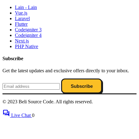
Lain - Lain
Vue.js
Laravel
Flutter
Codeigniter 3
Codeigniter 4
Next.js
PHP Native
Subscribe
Get the latest updates and exclusive offers directly to your inbox.
Subscribe
© 2023 Beli Source Code. All rights reserved.
forum
Live Chat
0