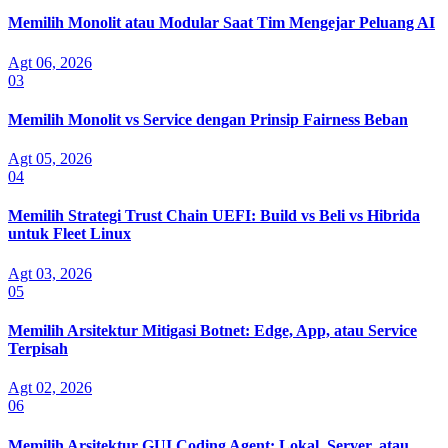
Memilih Monolit atau Modular Saat Tim Mengejar Peluang AI
Agt 06, 2026
03
Memilih Monolit vs Service dengan Prinsip Fairness Beban
Agt 05, 2026
04
Memilih Strategi Trust Chain UEFI: Build vs Beli vs Hibrida
untuk Fleet Linux
Agt 03, 2026
05
Memilih Arsitektur Mitigasi Botnet: Edge, App, atau Service
Terpisah
Agt 02, 2026
06
Memilih Arsitektur GUI Coding Agent: Lokal, Server, atau