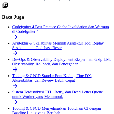
library_books
Baca Juga
Codeigniter 4
Best Practice Cache Invalidation dan Warmup
di CodeIgniter 4
arrow_forward
Arsitektur & Skalabilitas
Memilih Arsitektur Tool Replay
Session untuk Codebase Besar
arrow_forward
DevOps & Observability
Deployment Eksperimen Gzip-LM:
Observability, Rollback, dan Pencegahan
arrow_forward
Tooling & CI/CD
Standar Font Koding Tim: DX,
Aksesibilitas, dan Review Lebih Cepat
arrow_forward
Sistem Terdistribusi
TTL, Retry, dan Dead Letter Queue
untuk Worker yang Menumpuk
arrow_forward
Tooling & CI/CD
Menyelaraskan Toolchain CI dengan
Baseline Linux yang Berubah