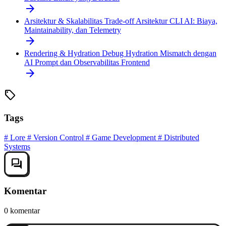
arrow_forward
Arsitektur & Skalabilitas
Trade-off Arsitektur CLI AI: Biaya,
Maintainability, dan Telemetry
arrow_forward
Rendering & Hydration
Debug Hydration Mismatch dengan
AI Prompt dan Observabilitas Frontend
arrow_forward
sell
Tags
#
Lore
#
Version Control
#
Game Development
#
Distributed
Systems
forum
Komentar
0 komentar