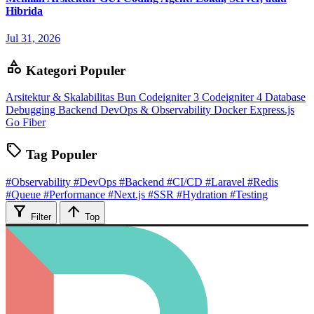
Hibrida
Jul 31, 2026
category
Kategori Populer
Arsitektur & Skalabilitas
Bun
Codeigniter 3
Codeigniter 4
Database
Debugging Backend
DevOps & Observability
Docker
Express.js
Go Fiber
sell
Tag Populer
#Observability
#DevOps
#Backend
#CI/CD
#Laravel
#Redis
#Queue
#Performance
#Next.js
#SSR
#Hydration
#Testing
filter_alt
arrow_upward
Filter
Top