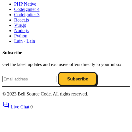
PHP Native
Codeigniter 4
Codeigniter 3
React.js
Vue.js
Node.js
Python
Lain - Lain
Subscribe
Get the latest updates and exclusive offers directly to your inbox.
Subscribe
© 2023 Beli Source Code. All rights reserved.
forum
Live Chat
0