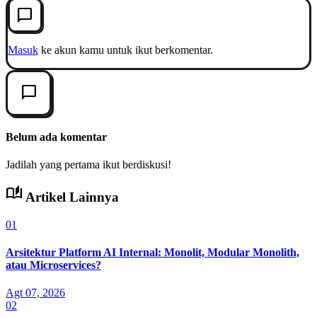
chat_bubble_outline
Masuk
ke akun kamu untuk ikut berkomentar.
chat_bubble_outline
Belum ada komentar
Jadilah yang pertama ikut berdiskusi!
auto_stories
Artikel Lainnya
01
Arsitektur Platform AI Internal: Monolit, Modular Monolith,
atau Microservices?
Agt 07, 2026
02