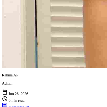
Rahma AP
Admin
calendar_today
Jun 26, 2026
schedule
6 min read
comment