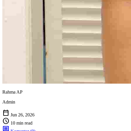
Rahma AP
Admin
calendar_today
Jun 26, 2026
schedule
10 min read
comment