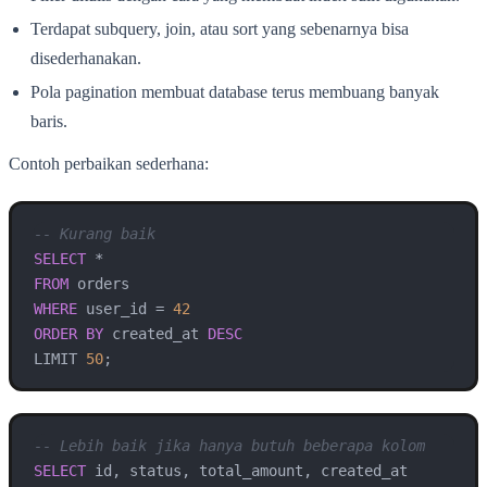
Terdapat subquery, join, atau sort yang sebenarnya bisa
disederhanakan.
Pola pagination membuat database terus membuang banyak
baris.
Contoh perbaikan sederhana:
-- Kurang baik
SELECT
*
FROM
WHERE
 user_id 
=
42
ORDER
BY
 created_at 
DESC
LIMIT 
50
;
-- Lebih baik jika hanya butuh beberapa kolom
SELECT