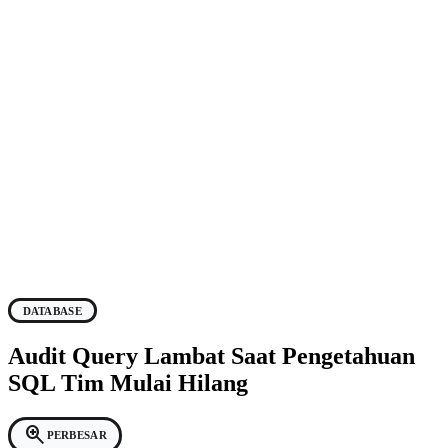
DATABASE
Audit Query Lambat Saat Pengetahuan
SQL Tim Mulai Hilang
zoom_in
PERBESAR