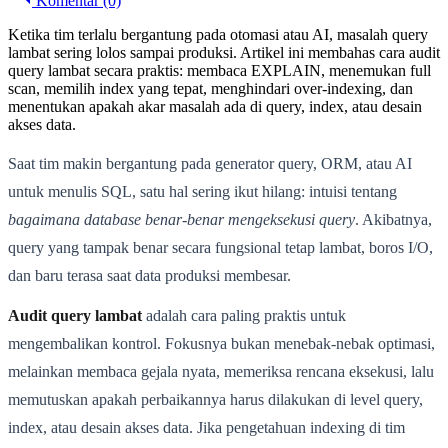
Komentar (0)
Ketika tim terlalu bergantung pada otomasi atau AI, masalah query
lambat sering lolos sampai produksi. Artikel ini membahas cara audit
query lambat secara praktis: membaca EXPLAIN, menemukan full
scan, memilih index yang tepat, menghindari over-indexing, dan
menentukan apakah akar masalah ada di query, index, atau desain
akses data.
Saat tim makin bergantung pada generator query, ORM, atau AI
untuk menulis SQL, satu hal sering ikut hilang: intuisi tentang
bagaimana database benar-benar mengeksekusi query
. Akibatnya,
query yang tampak benar secara fungsional tetap lambat, boros I/O,
dan baru terasa saat data produksi membesar.
Audit query lambat
adalah cara paling praktis untuk
mengembalikan kontrol. Fokusnya bukan menebak-nebak optimasi,
melainkan membaca gejala nyata, memeriksa rencana eksekusi, lalu
memutuskan apakah perbaikannya harus dilakukan di level query,
index, atau desain akses data. Jika pengetahuan indexing di tim