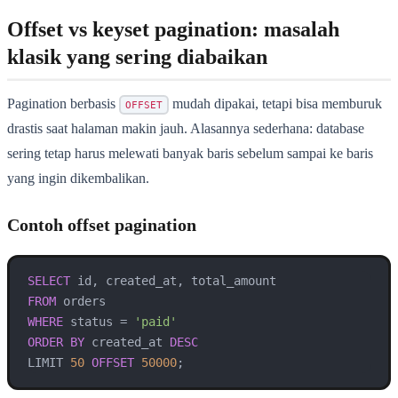
Offset vs keyset pagination: masalah
klasik yang sering diabaikan
Pagination berbasis
mudah dipakai, tetapi bisa memburuk
OFFSET
drastis saat halaman makin jauh. Alasannya sederhana: database
sering tetap harus melewati banyak baris sebelum sampai ke baris
yang ingin dikembalikan.
Contoh offset pagination
SELECT
FROM
WHERE
 status 
=
'paid'
ORDER
BY
 created_at 
DESC
LIMIT 
50
OFFSET
50000
;