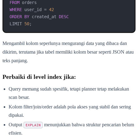
FROM
WHERE
 user_id 
=
42
ORDER
BY
 created_at 
DESC
LIMIT 
50
;
Mengambil kolom seperlunya mengurangi data yang dibaca dan
dikirim, terutama jika tabel memiliki kolom besar seperti JSON atau
teks panjang.
Perbaiki di level index jika:
Query memang sudah spesifik, tetapi planner tetap melakukan
scan besar.
Kolom filter/join/order adalah pola akses yang stabil dan sering
dipakai.
Output
menunjukkan bahwa struktur pencarian belum
EXPLAIN
efisien.