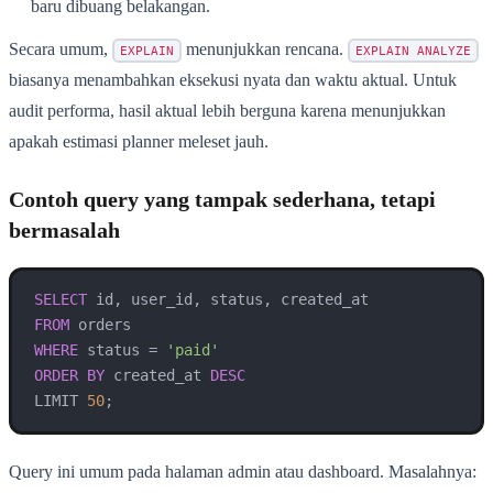
baru dibuang belakangan.
Secara umum,
menunjukkan rencana.
EXPLAIN
EXPLAIN ANALYZE
biasanya menambahkan eksekusi nyata dan waktu aktual. Untuk
audit performa, hasil aktual lebih berguna karena menunjukkan
apakah estimasi planner meleset jauh.
Contoh query yang tampak sederhana, tetapi
bermasalah
SELECT
FROM
WHERE
 status 
=
'paid'
ORDER
BY
 created_at 
DESC
LIMIT 
50
;
Query ini umum pada halaman admin atau dashboard. Masalahnya: