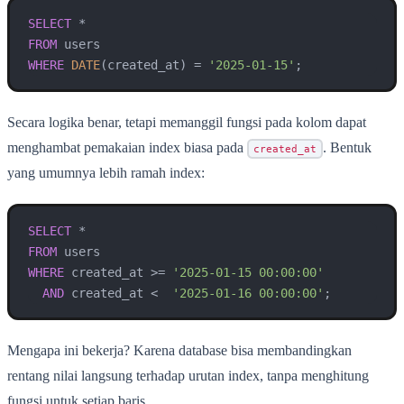
SELECT
*
FROM
WHERE
DATE
(created_at) 
=
'2025-01-15'
;
Secara logika benar, tetapi memanggil fungsi pada kolom dapat
menghambat pemakaian index biasa pada
. Bentuk
created_at
yang umumnya lebih ramah index:
SELECT
*
FROM
WHERE
 created_at 
>=
'2025-01-15 00:00:00'
AND
 created_at 
<
'2025-01-16 00:00:00'
;
Mengapa ini bekerja? Karena database bisa membandingkan
rentang nilai langsung terhadap urutan index, tanpa menghitung
fungsi untuk setiap baris.