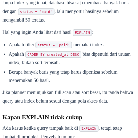
tanpa index yang tepat, database bisa saja membaca banyak baris
dengan
, lalu menyortir hasilnya sebelum
status = 'paid'
mengambil 50 teratas.
Hal yang ingin Anda lihat dari hasil
:
EXPLAIN
Apakah filter
memakai index.
status = 'paid'
Apakah
bisa dipenuhi dari urutan
ORDER BY created_at DESC
index, bukan sort terpisah.
Berapa banyak baris yang tetap harus diperiksa sebelum
menemukan 50 hasil.
Jika planner menunjukkan full scan atau sort besar, itu tanda bahwa
query atau index belum sesuai dengan pola akses data.
Kapan EXPLAIN tidak cukup
Ada kasus ketika query tampak baik di
, tetapi tetap
EXPLAIN
lambat di produksi. Penyebab umum: