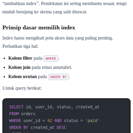
“tambahkan index”. Pendekatan ini sering membantu sesaat, tetapi
mudah berujung ke skema yang sulit dirawat.
Prinsip dasar memilih index
Index harus mengikuti pola akses data yang paling penting.
Perhatikan tiga hal:
Kolom filter
pada
.
WHERE
Kolom join
pada relasi antartabel.
Kolom urutan
pada
.
ORDER BY
Untuk query berikut:
SELECT
FROM
WHERE
 user_id 
=
42
AND
 status 
=
'paid'
ORDER
BY
 created_at 
DESC