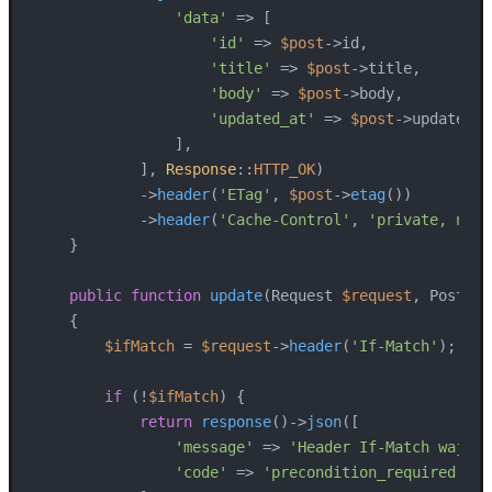
'data'
 => [

'id'
 => 
$post
->id,

'title'
 => 
$post
->title,

'body'
 => 
$post
->body,

'updated_at'
 => 
$post
->updated_a
                ],

            ], 
Response
::
HTTP_OK
)

            ->
header
(
'ETag'
, 
$post
->
etag
())

            ->
header
(
'Cache-Control'
, 
'private, no-c
    }

public
function
update
(
Request 
$request
, Post 
$p
{

$ifMatch
 = 
$request
->
header
(
'If-Match'
);

if
 (!
$ifMatch
) {

return
response
()->
json
([

'message'
 => 
'Header If-Match wajib 
'code'
 => 
'precondition_required'
,
