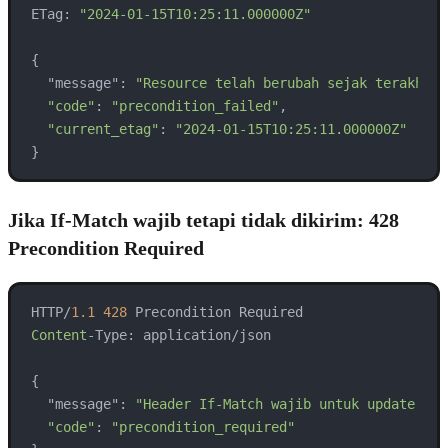
ETag: 
"2024-01-15T10:25:11.000000Z"
{

  "message": 
"Resource telah berubah sejak terakhir 
"code"
: 
"precondition_failed"
,

"current_etag"
: 
"2024-01-15T10:25:11.000000Z"
}
Jika If-Match wajib tetapi tidak dikirim: 428
Precondition Required
HTTP/
1.1
428
Content
-Type: application/json

{

  "message": 
"Header If-Match wajib untuk update res
"code"
: 
"precondition_required"