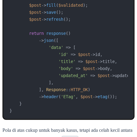
$post
->
fill
(
$validated
);

$post
->
save
();

$post
->
refresh
();

return
response
()

            ->
json
([

'data'
 => [

'id'
 => 
$post
->id,

'title'
 => 
$post
->title,

'body'
 => 
$post
->body,

'updated_at'
 => 
$post
->updated_a
                ],

            ], 
Response
::
HTTP_OK
)

            ->
header
(
'ETag'
, 
$post
->
etag
());

    }

}
Pola di atas cukup untuk banyak kasus, tetapi ada celah kecil antara