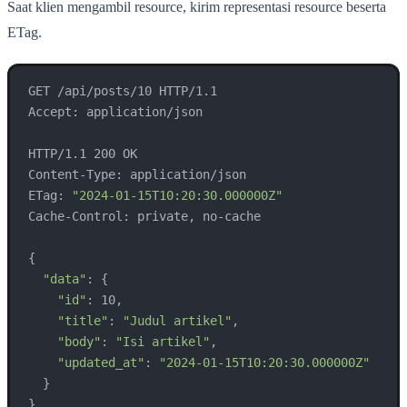
Saat klien mengambil resource, kirim representasi resource beserta
ETag.
GET /api/posts/10 HTTP/1.1

Accept: application/json

HTTP/1.1 200 OK

Content-Type: application/json

ETag: 
"2024-01-15T10:20:30.000000Z"
Cache-Control: private, no-cache

{

"data"
: {

"id"
: 10,

"title"
: 
"Judul artikel"
,

"body"
: 
"Isi artikel"
,

"updated_at"
: 
"2024-01-15T10:20:30.000000Z"
  }

}