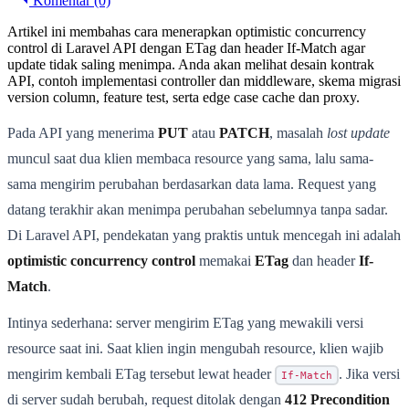
Komentar (0)
Artikel ini membahas cara menerapkan optimistic concurrency
control di Laravel API dengan ETag dan header If-Match agar
update tidak saling menimpa. Anda akan melihat desain kontrak
API, contoh implementasi controller dan middleware, skema migrasi
version column, feature test, serta edge case cache dan proxy.
Pada API yang menerima
PUT
atau
PATCH
, masalah
lost update
muncul saat dua klien membaca resource yang sama, lalu sama-
sama mengirim perubahan berdasarkan data lama. Request yang
datang terakhir akan menimpa perubahan sebelumnya tanpa sadar.
Di Laravel API, pendekatan yang praktis untuk mencegah ini adalah
optimistic concurrency control
memakai
ETag
dan header
If-
Match
.
Intinya sederhana: server mengirim ETag yang mewakili versi
resource saat ini. Saat klien ingin mengubah resource, klien wajib
mengirim kembali ETag tersebut lewat header
. Jika versi
If-Match
di server sudah berubah, request ditolak dengan
412 Precondition