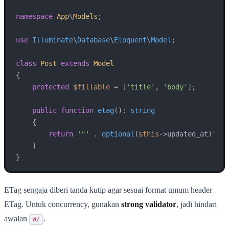
namespace
App
\
Models
;

use
Illuminate
\
Database
\
Eloquent
\
Model
;

class
Post
extends
Model
{

protected
$fillable
 = [
'title'
, 
'body'
];

public
function
etag
(
): 
string
{

return
'"'
 . 
optional
(
$this
->updated_at)?->
t
    }

}
ETag sengaja diberi tanda kutip agar sesuai format umum header
ETag. Untuk concurrency, gunakan
strong validator
, jadi hindari
awalan
.
W/