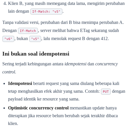
Klien B, yang masih memegang data lama, mengirim perubahan
lain dengan
.
If-Match: "v5"
Tanpa validasi versi, perubahan dari B bisa menimpa perubahan A.
Dengan
, server melihat bahwa ETag sekarang sudah
If-Match
, bukan
, lalu menolak request B dengan 412.
"v6"
"v5"
Ini bukan soal idempotensi
Sering terjadi kebingungan antara
idempotensi
dan
concurrency
control
.
Idempotensi
berarti request yang sama diulang beberapa kali
tetap menghasilkan efek akhir yang sama. Contoh:
dengan
PUT
payload identik ke resource yang sama.
Optimistic concurrency control
memastikan update hanya
diterapkan jika resource belum berubah sejak terakhir dibaca
klien.