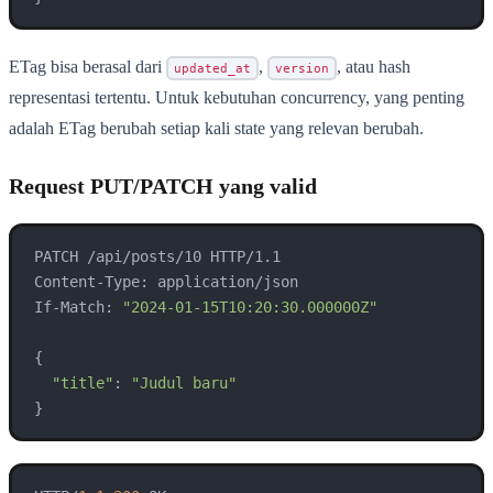
ETag bisa berasal dari
,
, atau hash
updated_at
version
representasi tertentu. Untuk kebutuhan concurrency, yang penting
adalah ETag berubah setiap kali state yang relevan berubah.
Request PUT/PATCH yang valid
PATCH /api/posts/10 HTTP/1.1

Content-Type: application/json

If-Match: 
"2024-01-15T10:20:30.000000Z"
{

"title"
: 
"Judul baru"
}