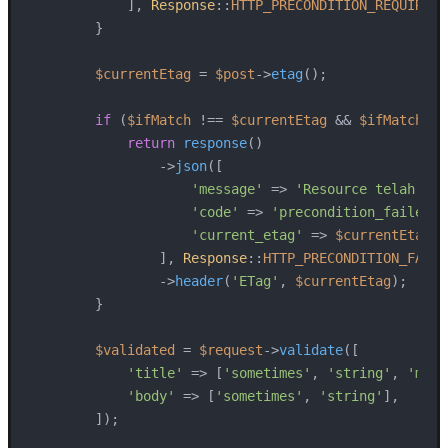
            ], 
Response
::
HTTP_PRECONDITION_REQUIRED
)
        }

$currentEtag
 = 
$post
->
etag
();

if
 (
$ifMatch
 !== 
$currentEtag
 && 
$ifMatch
 !=
return
response
()

                ->
json
([

'message'
 => 
'Resource telah ber
'code'
 => 
'precondition_failed'
,

'current_etag'
 => 
$currentEtag
,

                ], 
Response
::
HTTP_PRECONDITION_FAILE
                ->
header
(
'ETag'
, 
$currentEtag
);

        }

$validated
 = 
$request
->
validate
([

'title'
 => [
'sometimes'
, 
'string'
, 
'max:
'body'
 => [
'sometimes'
, 
'string'
],

        ]);
