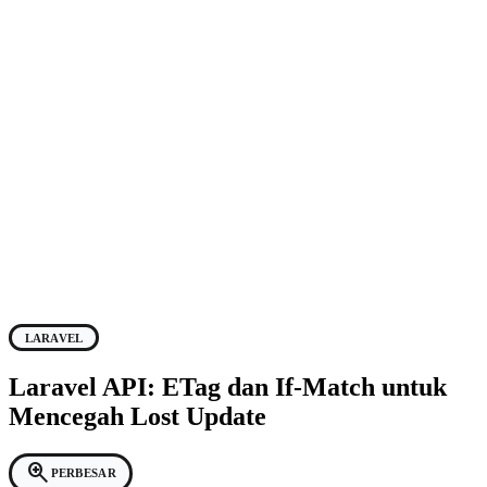
LARAVEL
Laravel API: ETag dan If-Match untuk
Mencegah Lost Update
zoom_in
PERBESAR