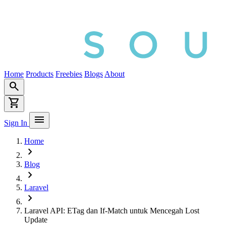
Home
Products
Freebies
Blogs
About
search
shopping_cart
menu
Sign In
Home
chevron_right
Blog
chevron_right
Laravel
chevron_right
Laravel API: ETag dan If-Match untuk Mencegah Lost
Update