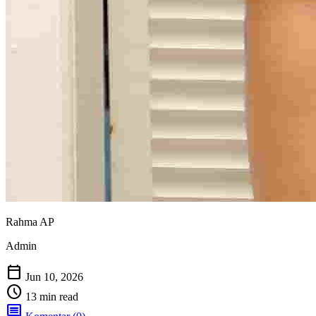
Rahma AP
Admin
calendar_today
Jun 10, 2026
schedule
13 min read
comment