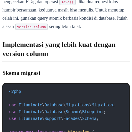
pengecekan ETag dan operasi
. Jika dua request lolos
save()
hampir bersamaan, keduanya masih bisa menulis. Untuk menutup
celah ini, gunakan query atomik berbasis kondisi di database. Itulah
alasan
sering lebih kuat.
version column
Implementasi yang lebih kuat dengan
version column
Skema migrasi
<?php
use
Illuminate
\
Database
\
Migrations
\
Migration
use
Illuminate
\
Database
\
Schema
\
Blueprint
use
Illuminate
\
Support
\
Facades
\
Schema
;
