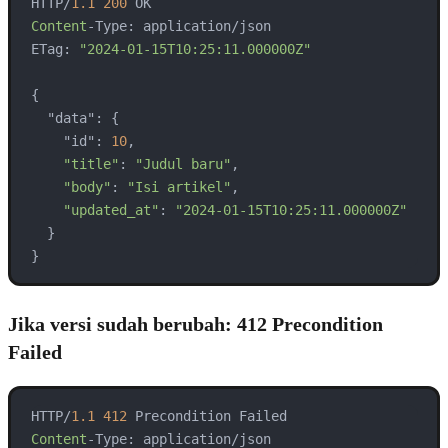
HTTP/
1.1
200
Content
-Type: application/json

ETag: 
"2024-01-15T10:25:11.000000Z"
{

  "data": {

    "id": 
10
,

"title"
: 
"Judul baru"
,

"body"
: 
"Isi artikel"
,

"updated_at"
: 
"2024-01-15T10:25:11.000000Z"
  }

}
Jika versi sudah berubah: 412 Precondition
Failed
HTTP/
1.1
412
Content
-Type: application/json
