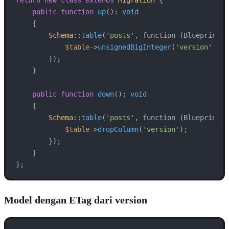
return
new
class
extends
Migration
{

public
function
up
(
): 
void
{

Schema
::
table
(
'posts'
, function (Blueprint 
$
$table
->
unsignedBigInteger
(
'version'
)->
d
        });

    }

public
function
down
(
): 
void
{

Schema
::
table
(
'posts'
, function (Blueprint 
$
$table
->
dropColumn
(
'version'
);

        });

    }

};
Model dengan ETag dari version