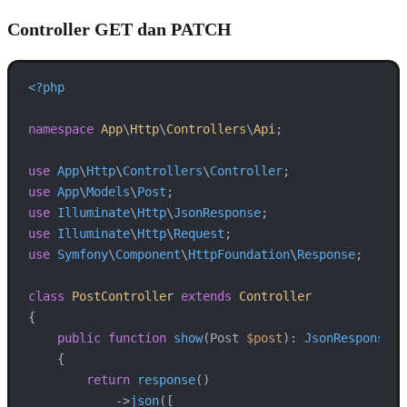
Controller GET dan PATCH
<?php
namespace
App
\
Http
\
Controllers
\
Api
;

use
App
\
Http
\
Controllers
\
Controller
use
App
\
Models
\
Post
use
Illuminate
\
Http
\
JsonResponse
use
Illuminate
\
Http
\
Request
use
Symfony
\
Component
\
HttpFoundation
\
Response
;

class
PostController
extends
Controller
{

public
function
show
(
Post 
$post
): 
JsonResponse
{

return
response
()

            ->
json
([
