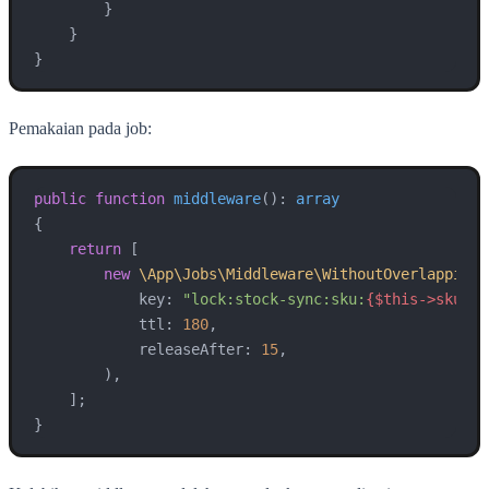
        }

    }

}
Pemakaian pada job:
public
function
middleware
(
): 
array
{

return
 [

new
\App\Jobs\Middleware\WithoutOverlappingR
            key: 
"lock:stock-sync:sku:
{$this->sku}
"
,

            ttl: 
180
,

            releaseAfter: 
15
,

        ),

    ];

}