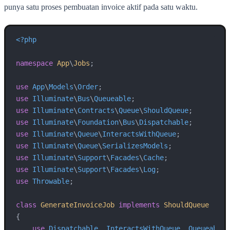
punya satu proses pembuatan invoice aktif pada satu waktu.
<?php
namespace
App
\
Jobs
;

use
App
\
Models
\
Order
use
Illuminate
\
Bus
\
Queueable
use
Illuminate
\
Contracts
\
Queue
\
ShouldQueue
use
Illuminate
\
Foundation
\
Bus
\
Dispatchable
use
Illuminate
\
Queue
\
InteractsWithQueue
use
Illuminate
\
Queue
\
SerializesModels
use
Illuminate
\
Support
\
Facades
\
Cache
use
Illuminate
\
Support
\
Facades
\
Log
use
Throwable
;

class
GenerateInvoiceJob
implements
ShouldQueue
{

use
Dispatchable
, 
InteractsWithQueue
, 
Queueable
,