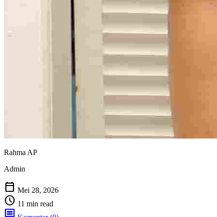
Rahma AP
Admin
calendar_today
Mei 28, 2026
schedule
11 min read
comment