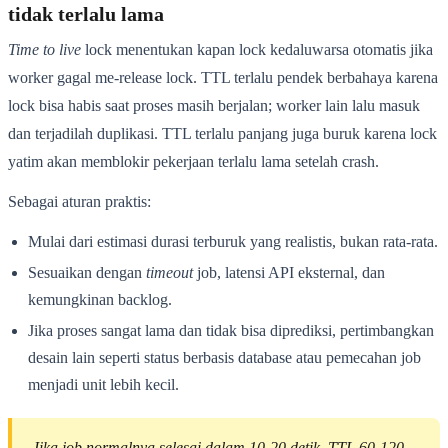
tidak terlalu lama
Time to live
lock menentukan kapan lock kedaluwarsa otomatis jika
worker gagal me-release lock. TTL terlalu pendek berbahaya karena
lock bisa habis saat proses masih berjalan; worker lain lalu masuk
dan terjadilah duplikasi. TTL terlalu panjang juga buruk karena lock
yatim akan memblokir pekerjaan terlalu lama setelah crash.
Sebagai aturan praktis:
Mulai dari estimasi durasi terburuk yang realistis, bukan rata-rata.
Sesuaikan dengan
timeout
job, latensi API eksternal, dan
kemungkinan backlog.
Jika proses sangat lama dan tidak bisa diprediksi, pertimbangkan
desain lain seperti status berbasis database atau pemecahan job
menjadi unit lebih kecil.
Jika job normalnya selesai dalam 10-20 detik, TTL 60-120