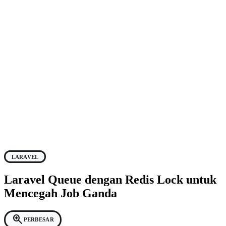
LARAVEL
Laravel Queue dengan Redis Lock untuk
Mencegah Job Ganda
zoom_in
PERBESAR