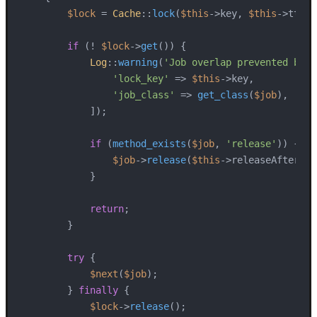
$lock
 = 
Cache
::
lock
(
$this
->key, 
$this
->ttl);

if
 (! 
$lock
->
get
()) {

Log
::
warning
(
'Job overlap prevented by l
'lock_key'
 => 
$this
->key,

'job_class'
 => 
get_class
(
$job
),

            ]);

if
 (
method_exists
(
$job
, 
'release'
)) {

$job
->
release
(
$this
->releaseAfter);

            }

return
;

        }

try
 {

$next
(
$job
);

        } 
finally
 {

$lock
->
release
();
