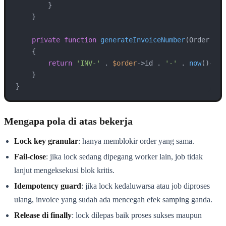
        }

    }

private
function
generateInvoiceNumber
(
Order 
$or
{

return
'INV-'
 . 
$order
->id . 
'-'
 . 
now
()->
fo
    }

}
Mengapa pola di atas bekerja
Lock key granular
: hanya memblokir order yang sama.
Fail-close
: jika lock sedang dipegang worker lain, job tidak
lanjut mengeksekusi blok kritis.
Idempotency guard
: jika lock kedaluwarsa atau job diproses
ulang, invoice yang sudah ada mencegah efek samping ganda.
Release di finally
: lock dilepas baik proses sukses maupun