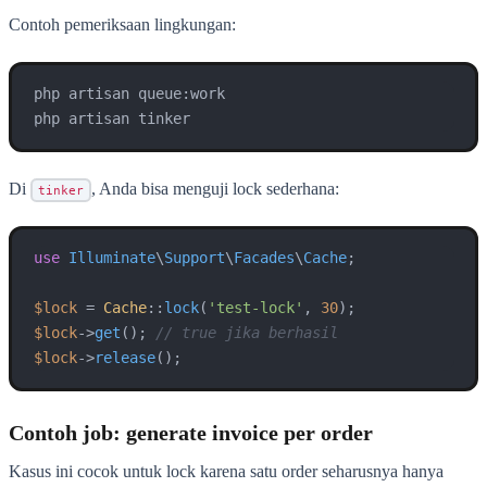
Contoh pemeriksaan lingkungan:
php artisan queue:work

php artisan tinker
Di
, Anda bisa menguji lock sederhana:
tinker
use
Illuminate
\
Support
\
Facades
\
Cache
;

$lock
 = 
Cache
::
lock
(
'test-lock'
, 
30
$lock
->
get
(); 
// true jika berhasil
$lock
->
release
();
Contoh job: generate invoice per order
Kasus ini cocok untuk lock karena satu order seharusnya hanya