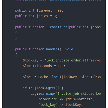
public
int
$timeout
 = 
90
;

public
int
$tries
 = 
3
;

public
function
__construct
(
public
int
$orderId
)

{

    }

public
function
handle
(
): 
void
{

$lockKey
 = 
"lock:invoice:order:
{$this->order
$lockTtlSeconds
 = 
120
;

$lock
 = 
Cache
::
lock
(
$lockKey
, 
$lockTtlSecond
if
 (! 
$lock
->
get
()) {

Log
::
warning
(
'Invoice job skipped becaus
'order_id'
 => 
$this
->orderId,

'lock_key'
 => 
$lockKey
,
