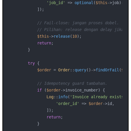
'job_id'
 => 
optional
(
$this
->job)->
ge
            ]);

// Fail-close: jangan proses dobel.
// Pilihan: release dengan delay jika An
$this
->
release
(
10
);

return
;

        }

try
 {

$order
 = 
Order
::
query
()->
findOrFail
(
$thi
// Idempotency guard tambahan.
if
 (
$order
->invoice_number) {

Log
::
info
(
'Invoice already exists, s
'order_id'
 => 
$order
->id,

                ]);

return
;

            }
