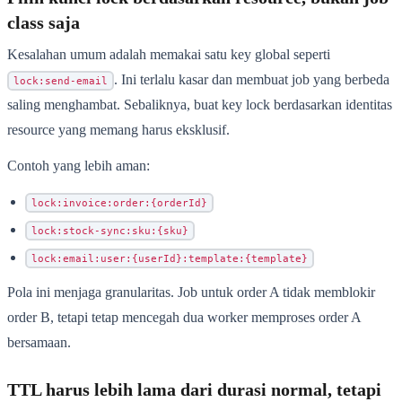
class saja
Kesalahan umum adalah memakai satu key global seperti
. Ini terlalu kasar dan membuat job yang berbeda
lock:send-email
saling menghambat. Sebaliknya, buat key lock berdasarkan identitas
resource yang memang harus eksklusif.
Contoh yang lebih aman:
lock:invoice:order:{orderId}
lock:stock-sync:sku:{sku}
lock:email:user:{userId}:template:{template}
Pola ini menjaga granularitas. Job untuk order A tidak memblokir
order B, tetapi tetap mencegah dua worker memproses order A
bersamaan.
TTL harus lebih lama dari durasi normal, tetapi