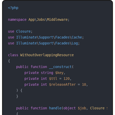
<?php
namespace
App
\
Jobs
\
Middleware
;

use
Closure
use
Illuminate
\
Support
\
Facades
\
Cache
use
Illuminate
\
Support
\
Facades
\
Log
;

class
WithoutOverlappingResource
{

public
function
__construct
(
private
string
$key
,

private
int
$ttl
 = 
120
,

private
int
$releaseAfter
 = 
10
,

) 
{

    }

public
function
handle
(
object
$job
, 
Closure
$nex
{
