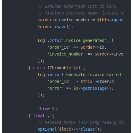
// Lakukan pekerjaan inti di sini.
// Misalnya generate nomor invoice dan s
$order
->invoice_number = 
$this
->
generate
$order
->
save
();

Log
::
info
(
'Invoice generated'
, [

'order_id'
 => 
$order
->id,

'invoice_number'
 => 
$order
->invoice_
            ]);

        } 
catch
 (
Throwable
$e
) {

Log
::
error
(
'Generate invoice failed'
, [

'order_id'
 => 
$this
->orderId,

'error'
 => 
$e
->
getMessage
(),

            ]);

throw
$e
;

        } 
finally
 {

// Release hanya lock yang memang dimili
optional
(
$lock
)->
release
();
