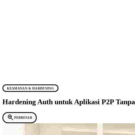
KEAMANAN & HARDENING
Hardening Auth untuk Aplikasi P2P Tanpa
zoom_in
PERBESAR