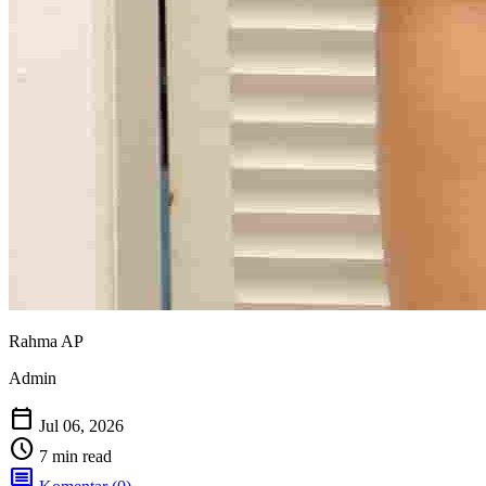
Rahma AP
Admin
calendar_today
Jul 06, 2026
schedule
7 min read
comment