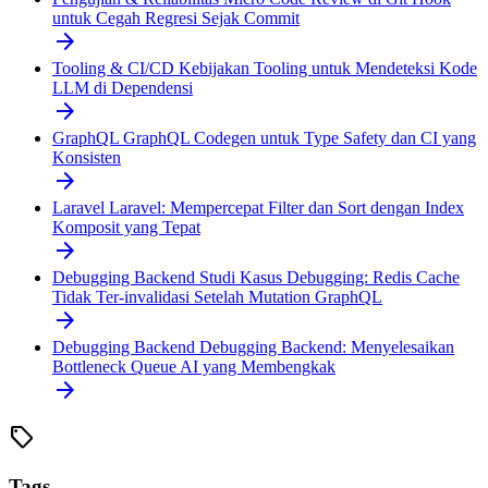
untuk Cegah Regresi Sejak Commit
arrow_forward
Tooling & CI/CD
Kebijakan Tooling untuk Mendeteksi Kode
LLM di Dependensi
arrow_forward
GraphQL
GraphQL Codegen untuk Type Safety dan CI yang
Konsisten
arrow_forward
Laravel
Laravel: Mempercepat Filter dan Sort dengan Index
Komposit yang Tepat
arrow_forward
Debugging Backend
Studi Kasus Debugging: Redis Cache
Tidak Ter-invalidasi Setelah Mutation GraphQL
arrow_forward
Debugging Backend
Debugging Backend: Menyelesaikan
Bottleneck Queue AI yang Membengkak
arrow_forward
sell
Tags