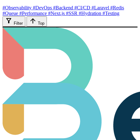
#Observability
#DevOps
#Backend
#CI/CD
#Laravel
#Redis
#Queue
#Performance
#Next.js
#SSR
#Hydration
#Testing
filter_alt
arrow_upward
Filter
Top