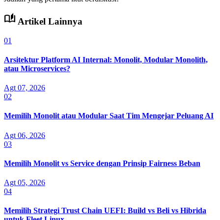
auto_stories
Artikel Lainnya
01
Arsitektur Platform AI Internal: Monolit, Modular Monolith,
atau Microservices?
Agt 07, 2026
02
Memilih Monolit atau Modular Saat Tim Mengejar Peluang AI
Agt 06, 2026
03
Memilih Monolit vs Service dengan Prinsip Fairness Beban
Agt 05, 2026
04
Memilih Strategi Trust Chain UEFI: Build vs Beli vs Hibrida
untuk Fleet Linux