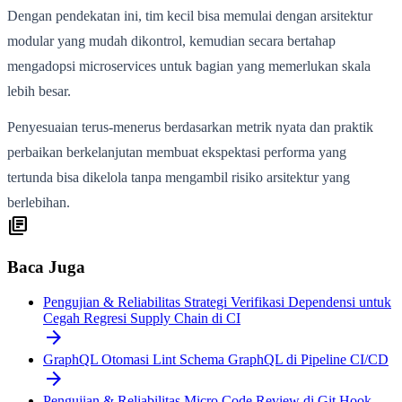
Dengan pendekatan ini, tim kecil bisa memulai dengan arsitektur
modular yang mudah dikontrol, kemudian secara bertahap
mengadopsi microservices untuk bagian yang memerlukan skala
lebih besar.
Penyesuaian terus-menerus berdasarkan metrik nyata dan praktik
perbaikan berkelanjutan membuat ekspektasi performa yang
tertunda bisa dikelola tanpa mengambil risiko arsitektur yang
berlebihan.
library_books
Baca Juga
Pengujian & Reliabilitas
Strategi Verifikasi Dependensi untuk
Cegah Regresi Supply Chain di CI
arrow_forward
GraphQL
Otomasi Lint Schema GraphQL di Pipeline CI/CD
arrow_forward
Pengujian & Reliabilitas
Micro Code Review di Git Hook