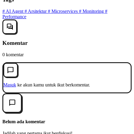
#
AI Agent
#
Arsitektur
#
Microservices
#
Monitoring
#
Performance
forum
Komentar
0 komentar
chat_bubble_outline
Masuk
ke akun kamu untuk ikut berkomentar.
chat_bubble_outline
Belum ada komentar
Jadilah yang pertama ikut berdiskusi!