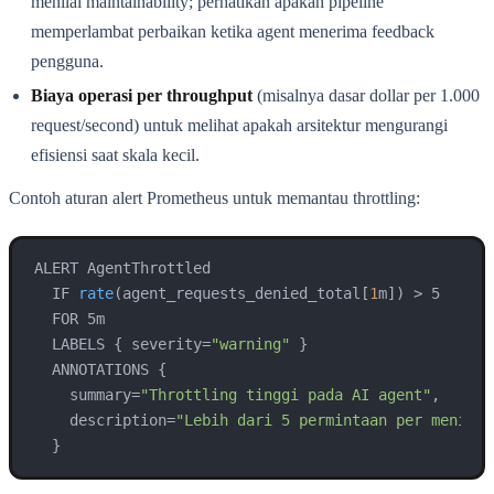
menilai maintainability; perhatikan apakah pipeline
memperlambat perbaikan ketika agent menerima feedback
pengguna.
Biaya operasi per throughput
(misalnya dasar dollar per 1.000
request/second) untuk melihat apakah arsitektur mengurangi
efisiensi saat skala kecil.
Contoh aturan alert Prometheus untuk memantau throttling:
ALERT AgentThrottled

  IF 
rate
(agent_requests_denied_total[
1
m])
 > 5

  FOR 5m

  LABELS 
{ severity=
"warning"
 }

  ANNOTATIONS {

    summary=
"Throttling tinggi pada AI agent"
,

    description=
"Lebih dari 5 permintaan per menit d