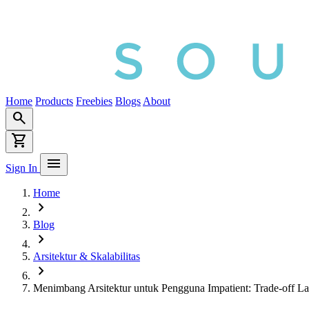
Home
Products
Freebies
Blogs
About
search
shopping_cart
menu
Sign In
Home
chevron_right
Blog
chevron_right
Arsitektur & Skalabilitas
chevron_right
Menimbang Arsitektur untuk Pengguna Impatient: Trade-off La