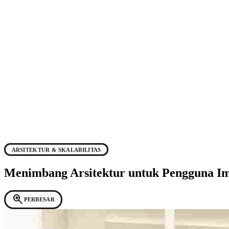
ARSITEKTUR & SKALABILITAS
Menimbang Arsitektur untuk Pengguna Impa
zoom_in
PERBESAR