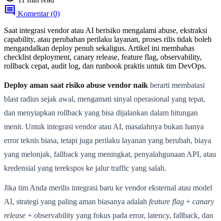
comment
Komentar (0)
Saat integrasi vendor atau AI berisiko mengalami abuse, ekstraksi
capability, atau perubahan perilaku layanan, proses rilis tidak boleh
mengandalkan deploy penuh sekaligus. Artikel ini membahas
checklist deployment, canary release, feature flag, observability,
rollback cepat, audit log, dan runbook praktis untuk tim DevOps.
Deploy aman saat risiko abuse vendor naik
berarti membatasi
blast radius sejak awal, mengamati sinyal operasional yang tepat,
dan menyiapkan rollback yang bisa dijalankan dalam hitungan
menit. Untuk integrasi vendor atau AI, masalahnya bukan hanya
error teknis biasa, tetapi juga perilaku layanan yang berubah, biaya
yang melonjak, fallback yang meningkat, penyalahgunaan API, atau
kredensial yang terekspos ke jalur traffic yang salah.
Jika tim Anda merilis integrasi baru ke vendor eksternal atau model
AI, strategi yang paling aman biasanya adalah
feature flag
+
canary
release
+ observability yang fokus pada error, latency, fallback, dan