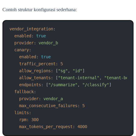
Contoh struktur konfigurasi sederhana:
vendor_integration:
enabled:
true
provider:
vendor_b
canary:
enabled:
true
traffic_percent:
5
allow_regions:
 [
"sg"
, 
"id"
]

allow_tenants:
 [
"tenant-internal"
, 
"tenant-beta-
endpoints:
 [
"/summarize"
, 
"/classify"
]

fallback:
provider:
vendor_a
max_consecutive_failures:
5
limits:
rpm:
300
max_tokens_per_request:
4000