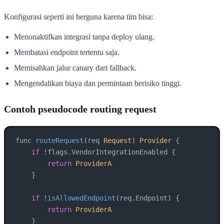
Konfigurasi seperti ini berguna karena tim bisa:
Menonaktifkan integrasi tanpa deploy ulang.
Membatasi endpoint tertentu saja.
Memisahkan jalur canary dari fallback.
Mengendalikan biaya dan permintaan berisiko tinggi.
Contoh pseudocode routing request
func 
routeRequest
(req 
Request
) 
Provider
 {

if
 !flags.
VendorIntegrationEnabled
 {

return
ProviderA
    }

if
 !
isAllowedEndpoint
(
req.Endpoint
) {

return
ProviderA
    }
