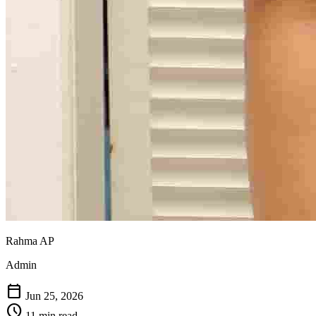
Rahma AP
Admin
calendar_today
Jun 25, 2026
schedule
11 min read