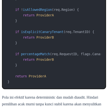
if
 !
isAllowedRegion
(
req.Region
) {

return
ProviderA
    }

if
isExplicitCanaryTenant
(
req.TenantID
) {

return
ProviderB
    }

if
percentageMatch
(
req.RequestID, flags.CanaryTr
return
ProviderB
    }

return
ProviderA
}
Pola ini efektif karena deterministic dan mudah diaudit. Hindari
pemilihan acak murni tanpa kunci stabil karena akan menyulitkan