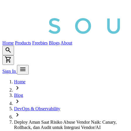
Home
Products
Freebies
Blogs
About
search
shopping_cart
menu
Sign In
Home
chevron_right
Blog
chevron_right
DevOps & Observability
chevron_right
Deploy Aman Saat Risiko Abuse Vendor Naik: Canary,
Rollback, dan Audit untuk Integrasi Vendor/AI