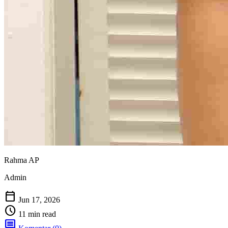
Rahma AP
Admin
calendar_today
Jun 17, 2026
schedule
11 min read
comment