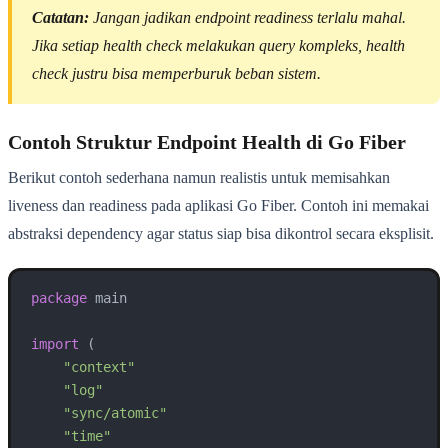
Catatan:
Jangan jadikan endpoint readiness terlalu mahal.
Jika setiap health check melakukan query kompleks, health
check justru bisa memperburuk beban sistem.
Contoh Struktur Endpoint Health di Go Fiber
Berikut contoh sederhana namun realistis untuk memisahkan
liveness dan readiness pada aplikasi Go Fiber. Contoh ini memakai
abstraksi dependency agar status siap bisa dikontrol secara eksplisit.
package
 main

import
 (

"context"
"log"
"sync/atomic"
"time"