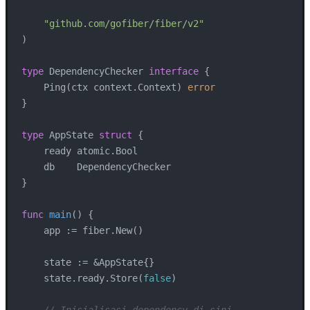
"github.com/gofiber/fiber/v2"
)

type
 DependencyChecker 
interface
 {

    Ping(ctx context.Context) 
error
}

type
 AppState 
struct
 {

    ready atomic.Bool

    db    DependencyChecker

}

func
main
()
 {

    app := fiber.New()

    state := &AppState{}

    state.ready.Store(
false
)

// Inisialisasi dependency di sini