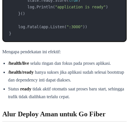
        state.ready.Store(
true
)

        log.Println(
"application is ready"
)

    }()

    log.Fatal(app.Listen(
":3000"
))

Mengapa pendekatan ini efektif:
/health/live
selalu ringan dan fokus pada proses aplikasi.
/health/ready
hanya sukses jika aplikasi sudah selesai bootstrap
dan dependency inti dapat diakses.
Status
ready
tidak aktif otomatis saat proses baru start, sehingga
trafik tidak dialihkan terlalu cepat.
Alur Deploy Aman untuk Go Fiber