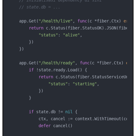
// state.db = ...
    app.Get(
"/health/live"
, 
func
(c *fiber.Ctx)
error
return
 c.Status(fiber.StatusOK).JSON(fiber.Ma
"status"
: 
"alive"
,

        })

    })

    app.Get(
"/health/ready"
, 
func
(c *fiber.Ctx)
erro
if
 !state.ready.Load() {

return
 c.Status(fiber.StatusServiceUnava
"status"
: 
"starting"
,

            })

        }

if
 state.db != 
nil
 {

            ctx, cancel := context.WithTimeout(conte
defer
 cancel()
