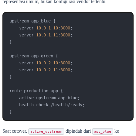
representasi umum, bukan konfigurasi vendor tertentu.
upstream app_blue {

    server 
10.0
.
1.10
:
3000
;

    server 
10.0
.
1.11
:
3000
;

}

upstream app_green {

    server 
10.0
.
2.10
:
3000
;

    server 
10.0
.
2.11
:
3000
;

}

route production_app {

    active_upstream app_blue;

    health_check /health/ready;

Saat cutover,
dipindah dari
ke
active_upstream
app_blue