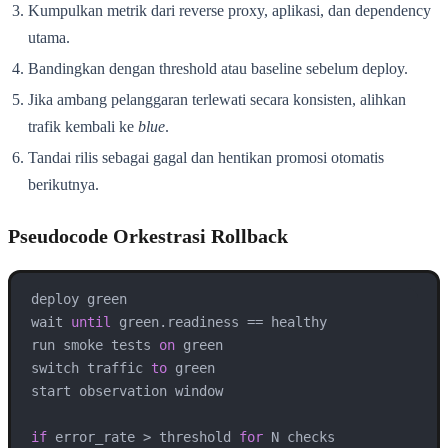
Kumpulkan metrik dari reverse proxy, aplikasi, dan dependency
utama.
Bandingkan dengan threshold atau baseline sebelum deploy.
Jika ambang pelanggaran terlewati secara konsisten, alihkan
trafik kembali ke
blue
.
Tandai rilis sebagai gagal dan hentikan promosi otomatis
berikutnya.
Pseudocode Orkestrasi Rollback
deploy green

wait 
until
 green.readiness == healthy

run smoke tests 
on
 green

switch traffic 
to
 green

start observation window

if
 error_rate > threshold 
for
 N checks
