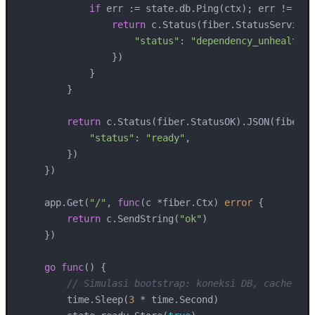
if
 err := state.db.Ping(ctx); err != 
nil
return
 c.Status(fiber.StatusServiceU
"status"
: 
"dependency_unhealthy"
                })

            }

        }

return
 c.Status(fiber.StatusOK).JSON(fiber.Ma
"status"
: 
"ready"
,

        })

    })

    app.Get(
"/"
, 
func
(c *fiber.Ctx)
error
 {

return
 c.SendString(
"ok"
)

    })

go
func
()
 {

// Simulasi bootstrap: koneksi DB, cache war
        time.Sleep(
3
 * time.Second)
