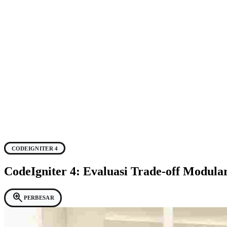
CODEIGNITER 4
CodeIgniter 4: Evaluasi Trade-off Modula
zoom_in
PERBESAR