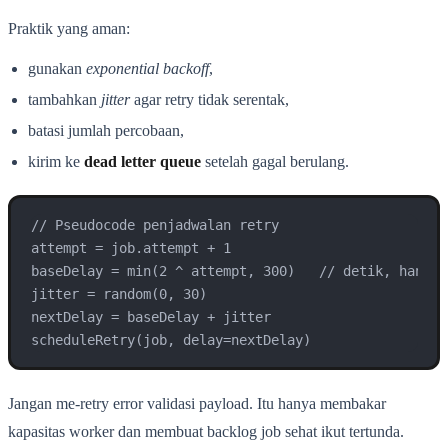
Praktik yang aman:
gunakan
exponential backoff
,
tambahkan
jitter
agar retry tidak serentak,
batasi jumlah percobaan,
kirim ke
dead letter queue
setelah gagal berulang.
// Pseudocode penjadwalan retry

attempt = job.attempt + 1

baseDelay = min(2 ^ attempt, 300)   // detik, hanya 
jitter = random(0, 30)

nextDelay = baseDelay + jitter

scheduleRetry(job, delay=nextDelay)
Jangan me-retry error validasi payload. Itu hanya membakar
kapasitas worker dan membuat backlog job sehat ikut tertunda.