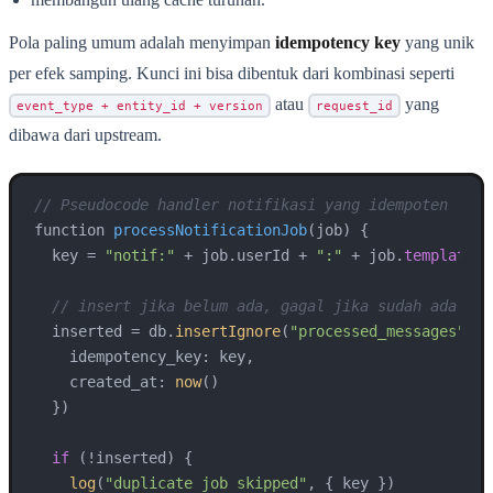
Pola paling umum adalah menyimpan
idempotency key
yang unik
per efek samping. Kunci ini bisa dibentuk dari kombinasi seperti
atau
yang
event_type + entity_id + version
request_id
dibawa dari upstream.
// Pseudocode handler notifikasi yang idempoten
function 
processNotificationJob
(job)
{

  key = 
"notif:"
 + job.userId + 
":"
 + job.
template
 +
// insert jika belum ada, gagal jika sudah ada
  inserted = db.
insertIgnore
(
"processed_messages"
, {

    idempotency_key: key,

    created_at: 
now
()

  })

if
 (!inserted) {

log
(
"duplicate job skipped"
, { key })
