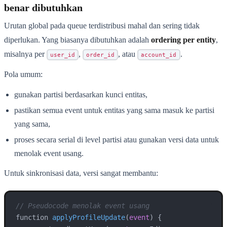
benar dibutuhkan
Urutan global pada queue terdistribusi mahal dan sering tidak
diperlukan. Yang biasanya dibutuhkan adalah
ordering per entity
,
misalnya per
,
, atau
.
user_id
order_id
account_id
Pola umum:
gunakan partisi berdasarkan kunci entitas,
pastikan semua event untuk entitas yang sama masuk ke partisi
yang sama,
proses secara serial di level partisi atau gunakan versi data untuk
menolak event usang.
Untuk sinkronisasi data, versi sangat membantu:
// Pseudocode menolak event usang
function 
applyProfileUpdate
(
event
)
 {
