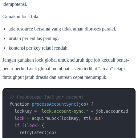
idempotensi.
Gunakan lock bila:
ada resource bersama yang tidak aman diproses paralel,
urutan per entitas penting,
kontensi per key relatif rendah.
Jangan gunakan lock global untuk seluruh tipe job kecuali benar-
benar perlu. Lock global membuat sistem terlihat “aman” tetapi
throughput jatuh drastis dan antrean cepat menumpuk.
// Pseudocode lock per account
function 
processAccountSync
(
job
)
 {

  lockKey = 
"lock:account-sync:"
 + job.accountId

lock
 = acquireLock(lockKey, ttl=
30
s)

if
 (!
lock
) {

    retryLater(job)
