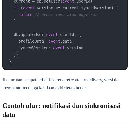
  current = db.getUser(
event
.userId)

if
 (
event
.version <= current.syncedVersion) {

return
// event lama atau duplikat
  }

  db.updateUser(
event
.userId, {

    profileData: 
event
.data,

    syncedVersion: 
event
.version

  })

}
Jika urutan sempat terbalik karena retry atau redelivery, versi data
membantu menjaga keadaan akhir tetap benar.
Contoh alur: notifikasi dan sinkronisasi
data