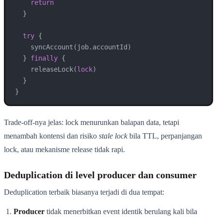
return
  }

try
 {

    syncAccount(job.accountId)

  } 
finally
 {

    releaseLock(
lock
)

  }

}
Trade-off-nya jelas: lock menurunkan balapan data, tetapi
menambah kontensi dan risiko
stale lock
bila TTL, perpanjangan
lock, atau mekanisme release tidak rapi.
Deduplication di level producer dan consumer
Deduplication terbaik biasanya terjadi di dua tempat:
Producer
tidak menerbitkan event identik berulang kali bila