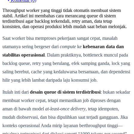
Komentar (0)
Throughput worker yang tinggi tidak otomatis membuat sistem
stabil. Artikel ini membahas cara merancang queue di sistem
terdistribusi agar backlog terkendali, retry aman, data tetap
konsisten, dan operasi produksi lebih mudah saat beban melonjak.
Saat worker bisa memproses pekerjaan sangat cepat, masalah
utamanya sering bergeser dari
compute
ke
kebenaran data dan
stabilitas operasional
. Dalam praktiknya, bottleneck muncul pada
backlog queue, retry yang berulang, efek samping ganda, lock yang
saling berebut, cache yang kedaluwarsa bersamaan, dan dependensi
hilir yang lebih lambat daripada laju konsumsi job.
Itulah inti dari
desain queue di sistem terdistribusi
: bukan sekadar
membuat worker cepat, tetapi memastikan job diproses dengan
aman di bawah model
at-least-once delivery
, tetap idempoten,
mudah diobservasi, dan bisa dipulihkan saat terjadi gangguan. Jika
konteks operasional Anda mirip layanan berthroughput tinggi—
misalnya terinspirasi dari diskusi seperti “1000 tokens per second”