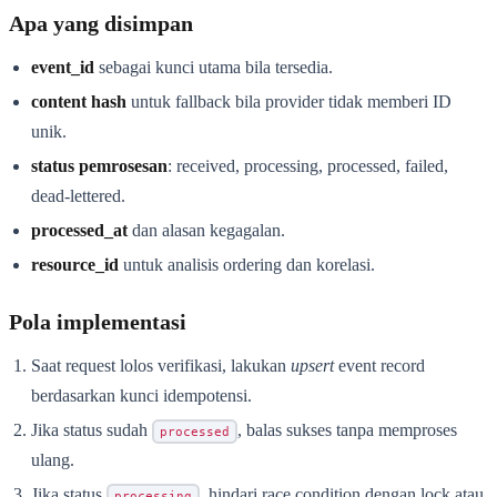
Apa yang disimpan
event_id
sebagai kunci utama bila tersedia.
content hash
untuk fallback bila provider tidak memberi ID
unik.
status pemrosesan
: received, processing, processed, failed,
dead-lettered.
processed_at
dan alasan kegagalan.
resource_id
untuk analisis ordering dan korelasi.
Pola implementasi
Saat request lolos verifikasi, lakukan
upsert
event record
berdasarkan kunci idempotensi.
Jika status sudah
, balas sukses tanpa memproses
processed
ulang.
Jika status
, hindari race condition dengan lock atau
processing