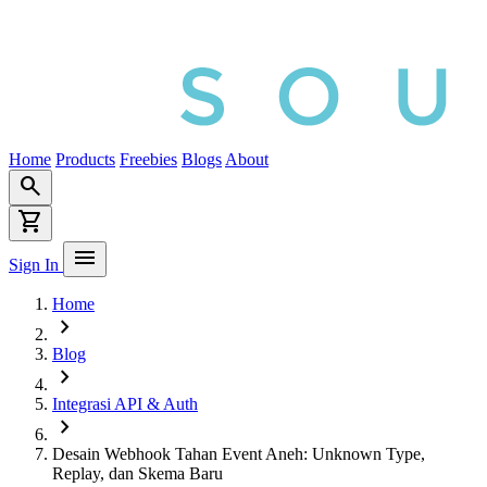
Home
Products
Freebies
Blogs
About
search
shopping_cart
menu
Sign In
Home
chevron_right
Blog
chevron_right
Integrasi API & Auth
chevron_right
Desain Webhook Tahan Event Aneh: Unknown Type,
Replay, dan Skema Baru