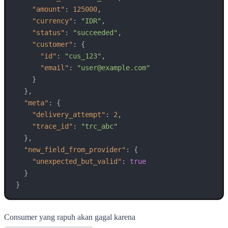
"amount"
:
125000
,
"currency"
:
"IDR"
,
"status"
:
"succeeded"
,
"customer"
:
{
"id"
:
"cus_123"
,
"email"
:
"user@example.com"
}
}
,
"meta"
:
{
"delivery_attempt"
:
2
,
"trace_id"
:
"trc_abc"
}
,
"new_field_from_provider"
:
{
"unexpected_but_valid"
:
true
}
}
Consumer yang rapuh akan gagal karena