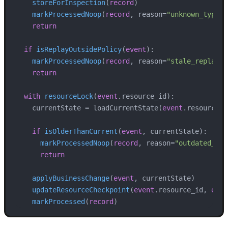
storeForInspection
(
record
)

markProcessedNoop
(
record
, reason=
"unknown_type"
)

return
if
isReplayOutsidePolicy
(
event
):

markProcessedNoop
(
record
, reason=
"stale_replay"
)

return
with
resourceLock
(
event
.resource_id
):

    currentState
 = loadCurrentState(
event
.resource_id
if
isOlderThanCurrent
(
event
, currentState
):

markProcessedNoop
(
record
, reason=
"outdated_eve
return
applyBusinessChange
(
event
, currentState
)

updateResourceCheckpoint
(
event
.resource_id, 
even
markProcessed
(
record