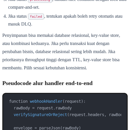
compare-and-set.
Jika status
, tentukan apakah boleh retry otomatis atau
failed
masuk DLQ.
Penyimpanan bisa memakai database relasional, key-value store,
atau kombinasi keduanya. Jika perlu transaksi kuat dengan
perubahan bisnis, database relasional sering lebih mudah. Jika
prioritasnya throughput tinggi dengan TTL, key-value store bisa
membantu. Pilih sesuai kebutuhan konsistensi.
Pseudocode alur handler end-to-end
function 
webhookHandler
(
request
):

  rawBody
 = request.
rawBody

verifySignatureOrReject
(
request.headers, rawBody
)

  envelope
 = parseJson(rawBody)
