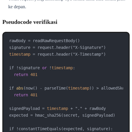
ke depan.
Pseudocode verifikasi
rawBody 
=
 readRawRequestBody()

signature 
=
timestamp
=
 request.header("X-Timestamp")

if 
!
signature 
or
!
timestamp
:

return
401
if 
abs
(now() 
-
 parseTime(
timestamp
)) 
>
 allowedSkew:

return
401
signedPayload 
=
timestamp
+
 "." 
+
 rawBody

expected 
=
 hmac_sha256(secret, signedPayload)

if 
!
constantTimeEquals(expected, signature):
