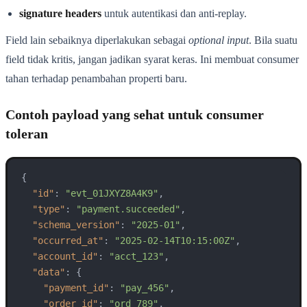
signature headers
untuk autentikasi dan anti-replay.
Field lain sebaiknya diperlakukan sebagai
optional input
. Bila suatu
field tidak kritis, jangan jadikan syarat keras. Ini membuat consumer
tahan terhadap penambahan properti baru.
Contoh payload yang sehat untuk consumer
toleran
{
"id"
:
"evt_01JXYZ8A4K9"
,
"type"
:
"payment.succeeded"
,
"schema_version"
:
"2025-01"
,
"occurred_at"
:
"2025-02-14T10:15:00Z"
,
"account_id"
:
"acct_123"
,
"data"
:
{
"payment_id"
:
"pay_456"
,
"order_id"
:
"ord_789"
,