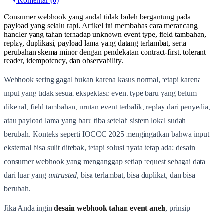
Komentar (0)
Consumer webhook yang andal tidak boleh bergantung pada
payload yang selalu rapi. Artikel ini membahas cara merancang
handler yang tahan terhadap unknown event type, field tambahan,
replay, duplikasi, payload lama yang datang terlambat, serta
perubahan skema minor dengan pendekatan contract-first, tolerant
reader, idempotency, dan observability.
Webhook sering gagal bukan karena kasus normal, tetapi karena
input yang tidak sesuai ekspektasi: event type baru yang belum
dikenal, field tambahan, urutan event terbalik, replay dari penyedia,
atau payload lama yang baru tiba setelah sistem lokal sudah
berubah. Konteks seperti IOCCC 2025 mengingatkan bahwa input
eksternal bisa sulit ditebak, tetapi solusi nyata tetap ada: desain
consumer webhook yang menganggap setiap request sebagai data
dari luar yang
untrusted
, bisa terlambat, bisa duplikat, dan bisa
berubah.
Jika Anda ingin
desain webhook tahan event aneh
, prinsip