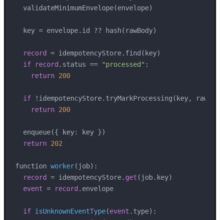
  validateMinimumEnvelope(envelope)

  key = envelope.id ?? hash(rawBody)

record
 = idempotencyStore.find(key)

if
record
.status == 
"processed"
:

return
200
if
 !idempotencyStore.tryMarkProcessing(key, rawBod
return
200
  enqueue({ key: key })

return
202
function 
worker
(
job
):

record
 = idempotencyStore.
get
(job.key)

event
 = 
record
.
envelope

if
isUnknownEventType
(
event
.type
):
