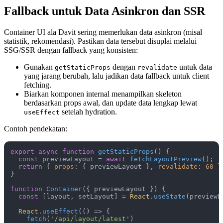
Fallback untuk Data Asinkron dan SSR
Container UI ala Davit sering memerlukan data asinkron (misal
statistik, rekomendasi). Pastikan data tersebut disuplai melalui
SSG/SSR dengan fallback yang konsisten:
Gunakan
dengan
untuk data
getStaticProps
revalidate
yang jarang berubah, lalu jadikan data fallback untuk client
fetching.
Biarkan komponen internal menampilkan skeleton
berdasarkan props awal, dan update data lengkap lewat
setelah hydration.
useEffect
Contoh pendekatan:
export
async
function
getStaticProps
(
) {

const
 previewLayout = 
await
fetchLayoutPreview
();

return
 { 
props
: { previewLayout }, 
revalidate
: 
60
 };
}

function
Container
(
{ previewLayout }
) {

const
 [layout, setLayout] = 
React
.
useState
(previewL
React
.
useEffect
(
() =>
 {

fetch
(
'/api/layout/latest'
)
