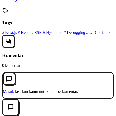
sell
Tags
#
Next.js
#
React
#
SSR
#
Hydration
#
Debugging
#
UI Container
forum
Komentar
0 komentar
chat_bubble_outline
Masuk
ke akun kamu untuk ikut berkomentar.
chat_bubble_outline