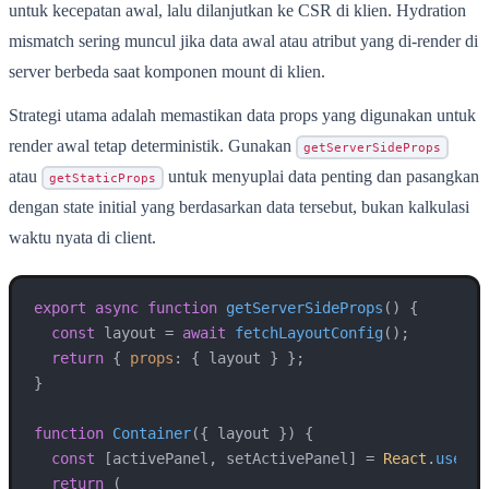
untuk kecepatan awal, lalu dilanjutkan ke CSR di klien. Hydration
mismatch sering muncul jika data awal atau atribut yang di-render di
server berbeda saat komponen mount di klien.
Strategi utama adalah memastikan data props yang digunakan untuk
render awal tetap deterministik. Gunakan
getServerSideProps
atau
untuk menyuplai data penting dan pasangkan
getStaticProps
dengan state initial yang berdasarkan data tersebut, bukan kalkulasi
waktu nyata di client.
export
async
function
getServerSideProps
(
) {

const
 layout = 
await
fetchLayoutConfig
();

return
 { 
props
: { layout } };

}

function
Container
(
{ layout }
) {

const
 [activePanel, setActivePanel] = 
React
.
useSta
return
 (
