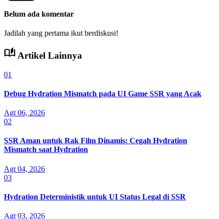
Belum ada komentar
Jadilah yang pertama ikut berdiskusi!
auto_stories
Artikel Lainnya
01
Debug Hydration Mismatch pada UI Game SSR yang Acak
Agt 06, 2026
02
SSR Aman untuk Rak Film Dinamis: Cegah Hydration
Mismatch saat Hydration
Agt 04, 2026
03
Hydration Deterministik untuk UI Status Legal di SSR
Agt 03, 2026