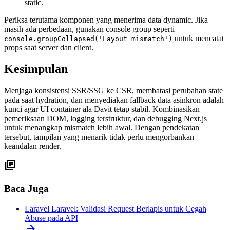
static.
Periksa terutama komponen yang menerima data dynamic. Jika
masih ada perbedaan, gunakan console group seperti
untuk mencatat
console.groupCollapsed('Layout mismatch')
props saat server dan client.
Kesimpulan
Menjaga konsistensi SSR/SSG ke CSR, membatasi perubahan state
pada saat hydration, dan menyediakan fallback data asinkron adalah
kunci agar UI container ala Davit tetap stabil. Kombinasikan
pemeriksaan DOM, logging terstruktur, dan debugging Next.js
untuk menangkap mismatch lebih awal. Dengan pendekatan
tersebut, tampilan yang menarik tidak perlu mengorbankan
keandalan render.
library_books
Baca Juga
Laravel
Laravel: Validasi Request Berlapis untuk Cegah
Abuse pada API
arrow_forward