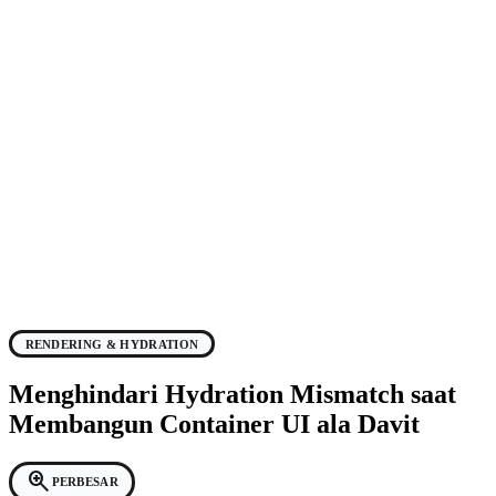
RENDERING & HYDRATION
Menghindari Hydration Mismatch saat
Membangun Container UI ala Davit
zoom_in
PERBESAR