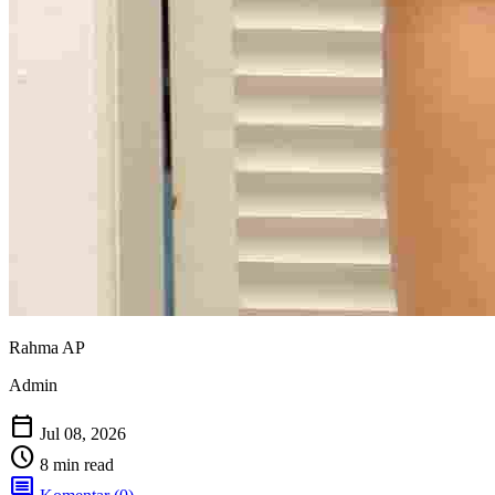
Rahma AP
Admin
calendar_today
Jul 08, 2026
schedule
8 min read
comment