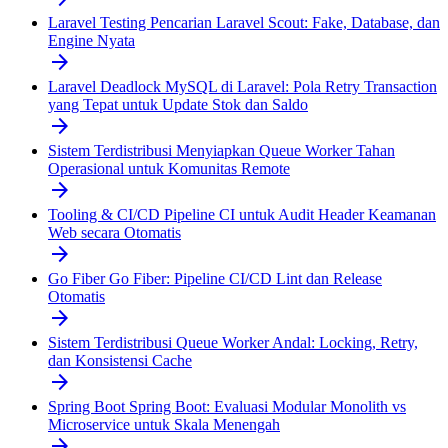
Laravel
Testing Pencarian Laravel Scout: Fake, Database, dan
Engine Nyata
arrow_forward
Laravel
Deadlock MySQL di Laravel: Pola Retry Transaction
yang Tepat untuk Update Stok dan Saldo
arrow_forward
Sistem Terdistribusi
Menyiapkan Queue Worker Tahan
Operasional untuk Komunitas Remote
arrow_forward
Tooling & CI/CD
Pipeline CI untuk Audit Header Keamanan
Web secara Otomatis
arrow_forward
Go Fiber
Go Fiber: Pipeline CI/CD Lint dan Release
Otomatis
arrow_forward
Sistem Terdistribusi
Queue Worker Andal: Locking, Retry,
dan Konsistensi Cache
arrow_forward
Spring Boot
Spring Boot: Evaluasi Modular Monolith vs
Microservice untuk Skala Menengah
arrow_forward