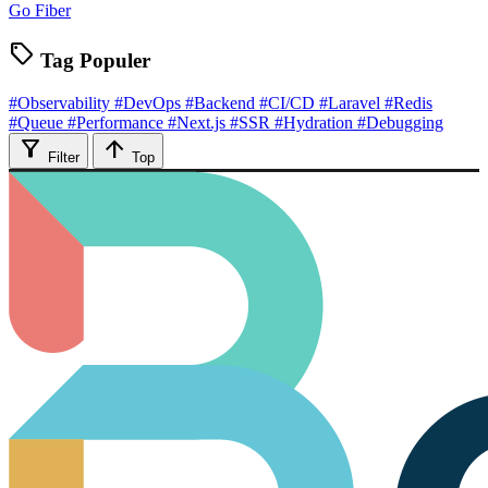
Go Fiber
sell
Tag Populer
#Observability
#DevOps
#Backend
#CI/CD
#Laravel
#Redis
#Queue
#Performance
#Next.js
#SSR
#Hydration
#Debugging
filter_alt
arrow_upward
Filter
Top