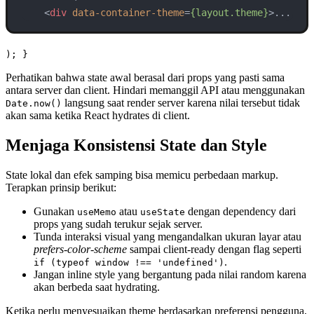
<
div
data-container-theme
=
{layout.theme}
>
...
); }
Perhatikan bahwa state awal berasal dari props yang pasti sama
antara server dan client. Hindari memanggil API atau menggunakan
langsung saat render server karena nilai tersebut tidak
Date.now()
akan sama ketika React hydrates di client.
Menjaga Konsistensi State dan Style
State lokal dan efek samping bisa memicu perbedaan markup.
Terapkan prinsip berikut:
Gunakan
atau
dengan dependency dari
useMemo
useState
props yang sudah terukur sejak server.
Tunda interaksi visual yang mengandalkan ukuran layar atau
prefers-color-scheme
sampai client-ready dengan flag seperti
.
if (typeof window !== 'undefined')
Jangan inline style yang bergantung pada nilai random karena
akan berbeda saat hydrating.
Ketika perlu menyesuaikan theme berdasarkan preferensi pengguna,