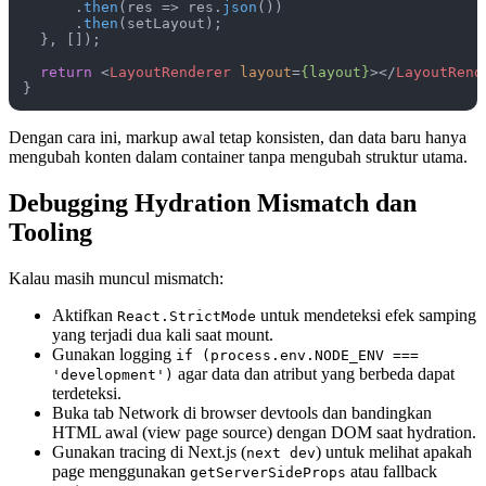
      .
then
(
res
 =>
 res.
json
())

      .
then
(setLayout);

  }, []);

return
<
LayoutRenderer
layout
=
{layout}
>
</
LayoutRend
}
Dengan cara ini, markup awal tetap konsisten, dan data baru hanya
mengubah konten dalam container tanpa mengubah struktur utama.
Debugging Hydration Mismatch dan
Tooling
Kalau masih muncul mismatch:
Aktifkan
untuk mendeteksi efek samping
React.StrictMode
yang terjadi dua kali saat mount.
Gunakan logging
if (process.env.NODE_ENV ===
agar data dan atribut yang berbeda dapat
'development')
terdeteksi.
Buka tab Network di browser devtools dan bandingkan
HTML awal (view page source) dengan DOM saat hydration.
Gunakan tracing di Next.js (
) untuk melihat apakah
next dev
page menggunakan
atau fallback
getServerSideProps