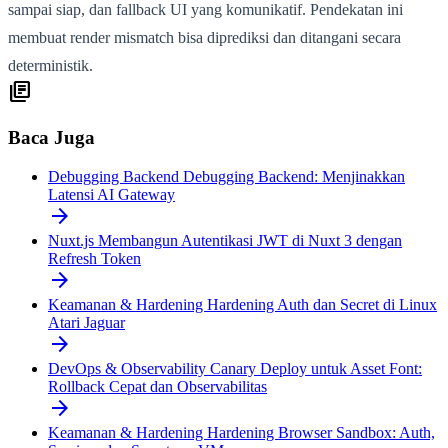
sampai siap, dan fallback UI yang komunikatif. Pendekatan ini
membuat render mismatch bisa diprediksi dan ditangani secara
deterministik.
library_books
Baca Juga
Debugging Backend
Debugging Backend: Menjinakkan
Latensi AI Gateway
arrow_forward
Nuxt.js
Membangun Autentikasi JWT di Nuxt 3 dengan
Refresh Token
arrow_forward
Keamanan & Hardening
Hardening Auth dan Secret di Linux
Atari Jaguar
arrow_forward
DevOps & Observability
Canary Deploy untuk Asset Font:
Rollback Cepat dan Observabilitas
arrow_forward
Keamanan & Hardening
Hardening Browser Sandbox: Auth,