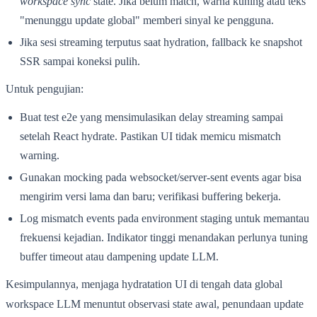
workspace sync
state. Jika belum match, warna kuning atau teks
"menunggu update global" memberi sinyal ke pengguna.
Jika sesi streaming terputus saat hydration, fallback ke snapshot
SSR sampai koneksi pulih.
Untuk pengujian:
Buat test e2e yang mensimulasikan delay streaming sampai
setelah React hydrate. Pastikan UI tidak memicu mismatch
warning.
Gunakan mocking pada websocket/server-sent events agar bisa
mengirim versi lama dan baru; verifikasi buffering bekerja.
Log mismatch events pada environment staging untuk memantau
frekuensi kejadian. Indikator tinggi menandakan perlunya tuning
buffer timeout atau dampening update LLM.
Kesimpulannya, menjaga hydratation UI di tengah data global
workspace LLM menuntut observasi state awal, penundaan update