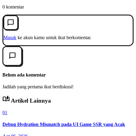
0 komentar
chat_bubble_outline
Masuk
ke akun kamu untuk ikut berkomentar.
chat_bubble_outline
Belum ada komentar
Jadilah yang pertama ikut berdiskusi!
auto_stories
Artikel Lainnya
01
Debug Hydration Mismatch pada UI Game SSR yang Acak