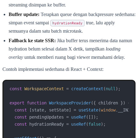
streaming disimpan ke buffer.
Buffer update:
Terapkan queue dengan backpressure sederhana:
simpan event sampai
true, lalu apply
hydrationReady
semuanya dalam satu batch microtask.
Fallback ke state SSR:
Jika buffer terus menerima data namun
hydration belum selesai dalam X detik, tampilkan
loading
overlay
untuk memberi ruang bagi viewer memahami delay.
Contoh implementasi sederhana di React + Context:
const
WorkspaceContext
 = 
createContext
(
null
);

export
function
WorkspaceProvider
(
{ children }
) {

const
 [state, setState] = 
useState
(
window
.
__INITIA
const
 pendingUpdates = 
useRef
([]);

const
 hydrationReady = 
useRef
(
false
);
