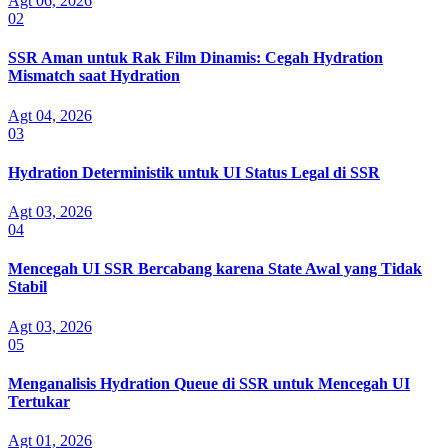
Agt 06, 2026
02
SSR Aman untuk Rak Film Dinamis: Cegah Hydration
Mismatch saat Hydration
Agt 04, 2026
03
Hydration Deterministik untuk UI Status Legal di SSR
Agt 03, 2026
04
Mencegah UI SSR Bercabang karena State Awal yang Tidak
Stabil
Agt 03, 2026
05
Menganalisis Hydration Queue di SSR untuk Mencegah UI
Tertukar
Agt 01, 2026