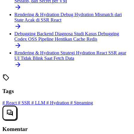
Session, dan Secret per VM
arrow_forward
Rendering & Hydration
Debug Hydration Mismatch dari
State Acak di SSR React
arrow_forward
Debugging Backend
Diagnosa Studi Kasus Debugging
Codex OSS Pipeline Hentikan Cache Redis
arrow_forward
Rendering & Hydration
Strategi Hydration React SSR agar
UI Tidak Blink Saat Fetch Data
arrow_forward
sell
Tags
#
React
#
SSR
#
LLM
#
Hydration
#
Streaming
forum
Komentar