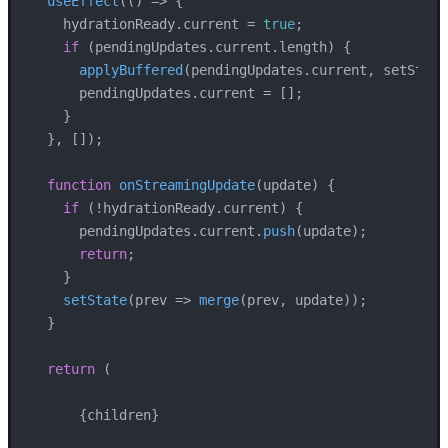
useEffect
(
() =>
 {

    hydrationReady.
current
 = 
true
;

if
 (pendingUpdates.
current
.
length
) {

applyBuffered
(pendingUpdates.
current
, setState)
      pendingUpdates.
current
 = [];

    }

  }, []);

function
onStreamingUpdate
(
update
) {

if
 (!hydrationReady.
current
) {

      pendingUpdates.
current
.
push
(update);

return
;

    }

setState
(
prev
 =>
merge
(prev, update));

  }

return
 (

      {children}
