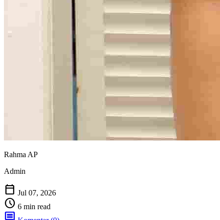
Rahma AP
Admin
calendar_today
Jul 07, 2026
schedule
6 min read
comment