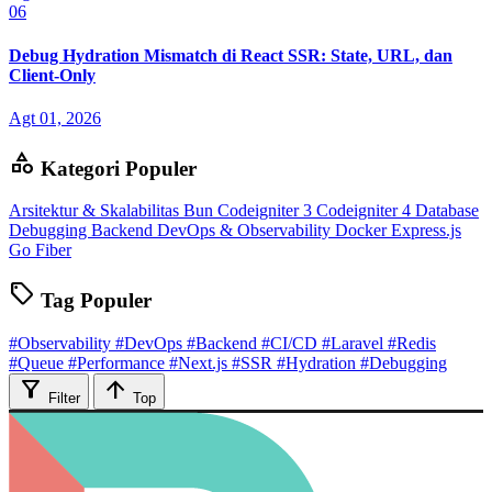
06
Debug Hydration Mismatch di React SSR: State, URL, dan
Client-Only
Agt 01, 2026
category
Kategori Populer
Arsitektur & Skalabilitas
Bun
Codeigniter 3
Codeigniter 4
Database
Debugging Backend
DevOps & Observability
Docker
Express.js
Go Fiber
sell
Tag Populer
#Observability
#DevOps
#Backend
#CI/CD
#Laravel
#Redis
#Queue
#Performance
#Next.js
#SSR
#Hydration
#Debugging
filter_alt
arrow_upward
Filter
Top