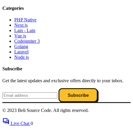
Categories
PHP Native
Next.js
Lain - Lain
Vue.js
Codeigniter 3
Golang
Laravel
Node.js
Subscribe
Get the latest updates and exclusive offers directly to your inbox.
Subscribe
© 2023 Beli Source Code. All rights reserved.
forum
Live Chat
0