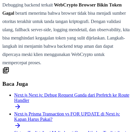
Debugging backend terkait
WebCrypto Browser Bikin Token
Gagal
berarti menerima bahwa browser tidak bisa menjadi sumber
otoritas terakhir untuk tanda tangan kriptografi. Dengan validasi
ulang, fallback server-side, logging mendetail, dan observability, kita
bisa menghindari kegagalan token yang sulit dijelaskan. Langkah-
langkah ini menjamin bahwa backend tetap aman dan dapat
dipercaya meski klien menggunakan WebCrypto untuk
mempercepat proses.
library_books
Baca Juga
Next.js
Next.js: Debug Request Ganda dari Prefetch ke Route
Handler
arrow_forward
Next.js
Prisma Transaction vs FOR UPDATE di Next.js:
Kapan Harus Pakai?
arrow_forward