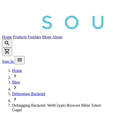
Home
Products
Freebies
Blogs
About
search
shopping_cart
menu
Sign In
Home
chevron_right
Blog
chevron_right
Debugging Backend
chevron_right
Debugging Backend: WebCrypto Browser Bikin Token
Gagal