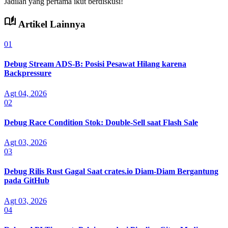
Jadilah yang pertama ikut berdiskusi!
auto_stories
Artikel Lainnya
01
Debug Stream ADS-B: Posisi Pesawat Hilang karena
Backpressure
Agt 04, 2026
02
Debug Race Condition Stok: Double-Sell saat Flash Sale
Agt 03, 2026
03
Debug Rilis Rust Gagal Saat crates.io Diam-Diam Bergantung
pada GitHub
Agt 03, 2026
04