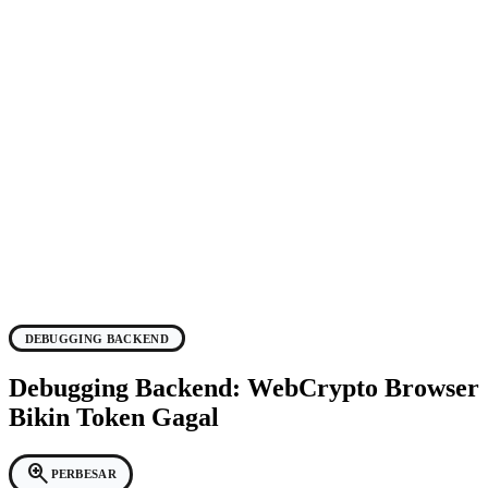
DEBUGGING BACKEND
Debugging Backend: WebCrypto Browser
Bikin Token Gagal
zoom_in
PERBESAR