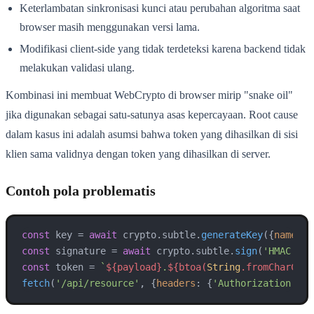
Keterlambatan sinkronisasi kunci atau perubahan algoritma saat
browser masih menggunakan versi lama.
Modifikasi client-side yang tidak terdeteksi karena backend tidak
melakukan validasi ulang.
Kombinasi ini membuat WebCrypto di browser mirip "snake oil"
jika digunakan sebagai satu-satunya asas kepercayaan. Root cause
dalam kasus ini adalah asumsi bahwa token yang dihasilkan di sisi
klien sama validnya dengan token yang dihasilkan di server.
Contoh pola problematis
const
 key = 
await
 crypto.
subtle
.
generateKey
({
name
: 
'
const
 signature = 
await
 crypto.
subtle
.
sign
(
'HMAC'
, k
const
 token = 
`
${payload}
.
${btoa(
String
.fromCharCode
fetch
(
'/api/resource'
, {
headers
: {
'Authorization'
: 
`