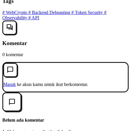
Tags
#
WebCrypto
#
Backend Debugging
#
Token Security
#
Observability
#
API
forum
Komentar
0 komentar
chat_bubble_outline
Masuk
ke akun kamu untuk ikut berkomentar.
chat_bubble_outline
Belum ada komentar