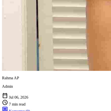
Rahma AP
Admin
calendar_today
Jul 06, 2026
schedule
7 min read
comment