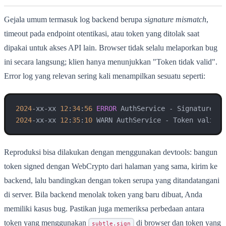
Gejala umum termasuk log backend berupa
signature mismatch
,
timeout pada endpoint otentikasi, atau token yang ditolak saat
dipakai untuk akses API lain. Browser tidak selalu melaporkan bug
ini secara langsung; klien hanya menunjukkan "Token tidak valid".
Error log yang relevan sering kali menampilkan sesuatu seperti:
2024
-xx-xx 
12
:
34
:
56
ERROR
 AuthService - Signature ve
2024
-xx-xx 
12
:
35
:
10
 WARN AuthService - Token validat
Reproduksi bisa dilakukan dengan menggunakan devtools: bangun
token signed dengan WebCrypto dari halaman yang sama, kirim ke
backend, lalu bandingkan dengan token serupa yang ditandatangani
di server. Bila backend menolak token yang baru dibuat, Anda
memiliki kasus bug. Pastikan juga memeriksa perbedaan antara
token yang menggunakan
di browser dan token yang
subtle.sign