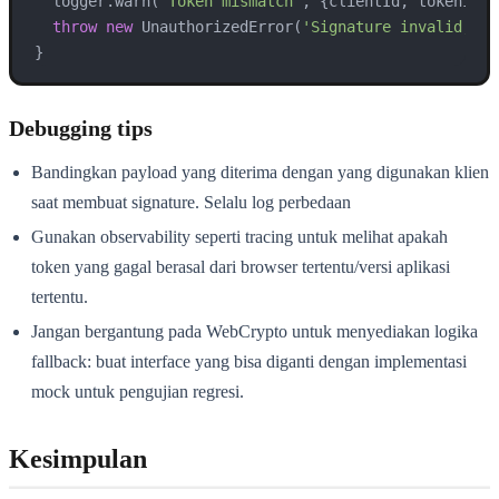
  logger.warn(
'Token mismatch'
, {clientId, tokenId});
throw
new
 UnauthorizedError(
'Signature invalid, re
Debugging tips
Bandingkan payload yang diterima dengan yang digunakan klien
saat membuat signature. Selalu log perbedaan
Gunakan observability seperti tracing untuk melihat apakah
token yang gagal berasal dari browser tertentu/versi aplikasi
tertentu.
Jangan bergantung pada WebCrypto untuk menyediakan logika
fallback: buat interface yang bisa diganti dengan implementasi
mock untuk pengujian regresi.
Kesimpulan