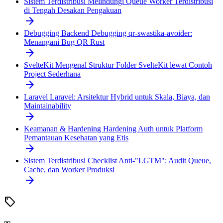
Sistem Terdistribusi
Melindungi Queue Worker Terdistribusi
di Tengah Desakan Pengakuan
arrow_forward
Debugging Backend
Debugging qr-swastika-avoider:
Menangani Bug QR Rust
arrow_forward
SvelteKit
Mengenal Struktur Folder SvelteKit lewat Contoh
Project Sederhana
arrow_forward
Laravel
Laravel: Arsitektur Hybrid untuk Skala, Biaya, dan
Maintainability
arrow_forward
Keamanan & Hardening
Hardening Auth untuk Platform
Pemantauan Kesehatan yang Etis
arrow_forward
Sistem Terdistribusi
Checklist Anti-"LGTM": Audit Queue,
Cache, dan Worker Produksi
arrow_forward
sell