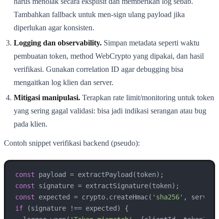
harus menolak secara eksplisit dan memberikan log sebab.
Tambahkan fallback untuk men-sign ulang payload jika
diperlukan agar konsisten.
Logging dan observability.
Simpan metadata seperti waktu
pembuatan token, method WebCrypto yang dipakai, dan hasil
verifikasi. Gunakan correlation ID agar debugging bisa
mengaitkan log klien dan server.
Mitigasi manipulasi.
Terapkan rate limit/monitoring untuk token
yang sering gagal validasi: bisa jadi indikasi serangan atau bug
pada klien.
Contoh snippet verifikasi backend (pseudo):
const
const
const
 expected = crypto.createHmac(
'sha256'
, serverK
if
 (signature !== expected) {
