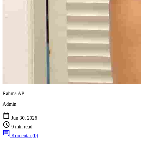
Rahma AP
Admin
calendar_today
Jun 30, 2026
schedule
9 min read
comment
Komentar (0)