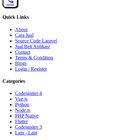
call
Quick Links
About
Cara Jual
Source Code Laravel
Jual Beli Aplikasi
Contact
Terms & Condition
Blogs
Login / Register
Categories
Codeigniter 4
Vue.js
Python
Node.js
PHP Native
Flutter
Codeigniter 3
Lain - Lain