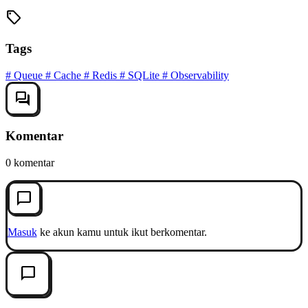
sell
Tags
#
Queue
#
Cache
#
Redis
#
SQLite
#
Observability
forum
Komentar
0 komentar
chat_bubble_outline
Masuk
ke akun kamu untuk ikut berkomentar.
chat_bubble_outline