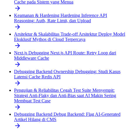
Cache pada Sistem yang Menua
arrow_forward
Keamanan & Hardening
Hardening Inference API
Reasoning: Auth, Rate Limit, dan Upload
arrow_forward
Arsitektur & Skalabilitas
Trade-off Arsitektur Deploy Model
Eksklusif Mythos di Cloud Terpercaya
arrow_forward
Next.js
Debugging Next.js API Route: Retry Loop dari
Middleware Cache
arrow_forward
Debugging Backend
Ownership Debugging: Studi Kasus
Latensi Cache Redis API
arrow_forward
Pengujian & Reliabilitas
Cegah Test Suite Menyempit:
Strategi Anti-Flaky dan Anti-Bias saat AI Makin Sering
Membuat Test Case
arrow_forward
Debugging Backend
Debug Backend: Flag AI-Generated
Artikel Hilang di CMS
arrow_forward