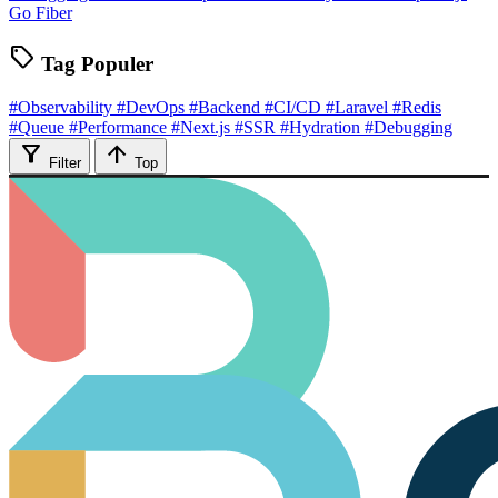
Go Fiber
sell
Tag Populer
#Observability
#DevOps
#Backend
#CI/CD
#Laravel
#Redis
#Queue
#Performance
#Next.js
#SSR
#Hydration
#Debugging
filter_alt
arrow_upward
Filter
Top