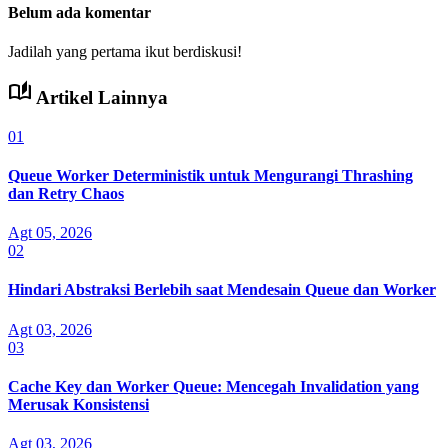
Belum ada komentar
Jadilah yang pertama ikut berdiskusi!
auto_stories
Artikel Lainnya
01
Queue Worker Deterministik untuk Mengurangi Thrashing
dan Retry Chaos
Agt 05, 2026
02
Hindari Abstraksi Berlebih saat Mendesain Queue dan Worker
Agt 03, 2026
03
Cache Key dan Worker Queue: Mencegah Invalidation yang
Merusak Konsistensi
Agt 03, 2026