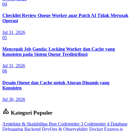
04
Checklist Review Queue Worker agar Patch AI Tidak Merusak
Operasi
Jul 31, 2026
05
Mencegah Job Ganda: Locking Worker dan Cache yang
Konsisten pada Sistem Queue Terdistribusi
Jul 31, 2026
06
Desain Queue dan Cache untuk Aturan Dinamis yang
Konsisten
Jul 30, 2026
category
Kategori Populer
Arsitektur & Skalabilitas
Bun
Codeigniter 3
Codeigniter 4
Database
Debugging Backend
DevOps & Observability
Docker
Express.js