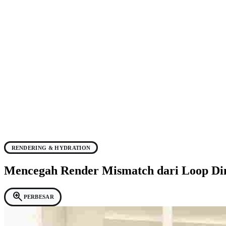
RENDERING & HYDRATION
Mencegah Render Mismatch dari Loop Di
zoom_in
PERBESAR