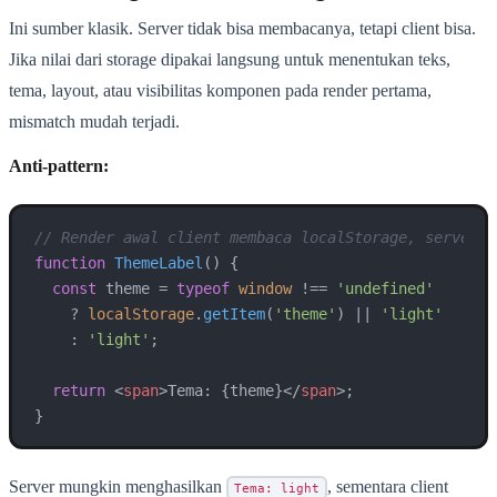
Ini sumber klasik. Server tidak bisa membacanya, tetapi client bisa.
Jika nilai dari storage dipakai langsung untuk menentukan teks,
tema, layout, atau visibilitas komponen pada render pertama,
mismatch mudah terjadi.
Anti-pattern:
// Render awal client membaca localStorage, server t
function
ThemeLabel
(
) {

const
 theme = 
typeof
window
 !== 
'undefined'
    ? 
localStorage
.
getItem
(
'theme'
) || 
'light'
    : 
'light'
;

return
<
span
>
Tema: {theme}
</
span
>
;

}
Server mungkin menghasilkan
, sementara client
Tema: light