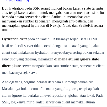
Komentar (0)
Bug hydration pada SSR sering muncul bukan karena state tertentu
ada, tetapi karena aturan untuk mengabaikan atau membaca state itu
berbeda antara server dan client. Artikel ini membahas cara
menyamakan sumber kebenaran, mengenali anti-pattern, dan
menerapkan guard hydration di Next.js, Nuxt, dan SvelteKit secara
umum.
Hydration drift
pada aplikasi SSR biasanya terjadi saat HTML
hasil render di server tidak cocok dengan state awal yang dipakai
client saat melakukan hydration. Penyebabnya sering bukan sekadar
state apa
yang dipakai, melainkan
di mana aturan ignore state
diterapkan
: server mengabaikan satu sumber state, sementara client
membacanya sejak awal.
Analogi yang berguna berasal dari cara Git mengabaikan file.
Masalahnya bukan cuma file mana yang di-ignore, tetapi apakah
aturan ignore itu berlaku di level repository, global, atau lokal. Pada
SSR, logikanya mirip: kalau server dan client memakai aturan