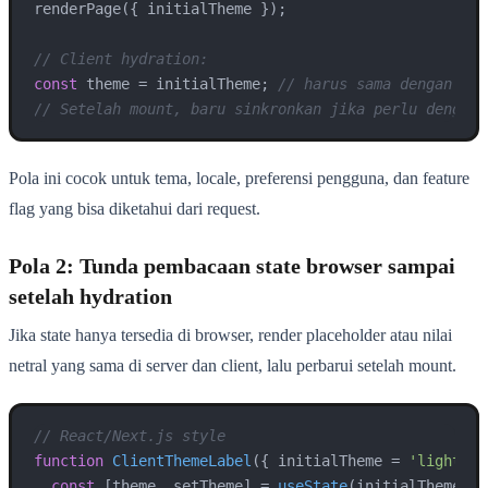
renderPage({ initialTheme });

// Client hydration:
const
 theme = initialTheme; 
// harus sama dengan yan
// Setelah mount, baru sinkronkan jika perlu dengan 
Pola ini cocok untuk tema, locale, preferensi pengguna, dan feature
flag yang bisa diketahui dari request.
Pola 2: Tunda pembacaan state browser sampai
setelah hydration
Jika state hanya tersedia di browser, render placeholder atau nilai
netral yang sama di server dan client, lalu perbarui setelah mount.
// React/Next.js style
function
ClientThemeLabel
(
{ initialTheme = 
'light'
 }
const
 [theme, setTheme] = 
useState
(initialTheme);
