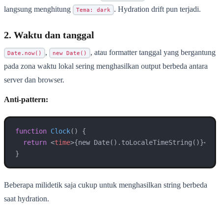
langsung menghitung
. Hydration drift pun terjadi.
Tema: dark
2. Waktu dan tanggal
,
, atau formatter tanggal yang bergantung
Date.now()
new Date()
pada zona waktu lokal sering menghasilkan output berbeda antara
server dan browser.
Anti-pattern:
function
Clock
(
) {

return
<
time
>
{new Date().toLocaleTimeString()}
</
ti
}
Beberapa milidetik saja cukup untuk menghasilkan string berbeda
saat hydration.