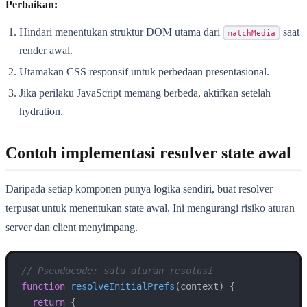
Perbaikan:
Hindari menentukan struktur DOM utama dari
saat
matchMedia
render awal.
Utamakan CSS responsif untuk perbedaan presentasional.
Jika perilaku JavaScript memang berbeda, aktifkan setelah
hydration.
Contoh implementasi resolver state awal
Daripada setiap komponen punya logika sendiri, buat resolver
terpusat untuk menentukan state awal. Ini mengurangi risiko aturan
server dan client menyimpang.
// Pseudocode: satu aturan resolusi
function
resolveInitialPrefs
(
context
) {

return
 {
