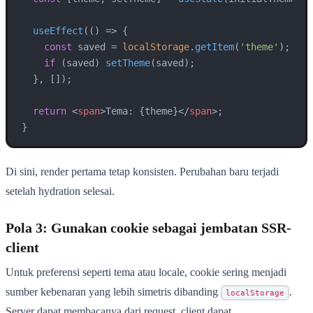
useEffect
(
() =>
 {

const
 saved = 
localStorage
.
getItem
(
'theme'
);

if
 (saved) 
setTheme
(saved);

  }, []);

return
<
span
>
Tema: {theme}
</
span
>
;

}
Di sini, render pertama tetap konsisten. Perubahan baru terjadi
setelah hydration selesai.
Pola 3: Gunakan cookie sebagai jembatan SSR-
client
Untuk preferensi seperti tema atau locale, cookie sering menjadi
sumber kebenaran yang lebih simetris dibanding
.
localStorage
Server dapat membacanya dari request, client dapat