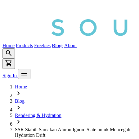
Home
Products
Freebies
Blogs
About
search
shopping_cart
menu
Sign In
Home
chevron_right
Blog
chevron_right
Rendering & Hydration
chevron_right
SSR Stabil: Samakan Aturan Ignore State untuk Mencegah
Hydration Drift