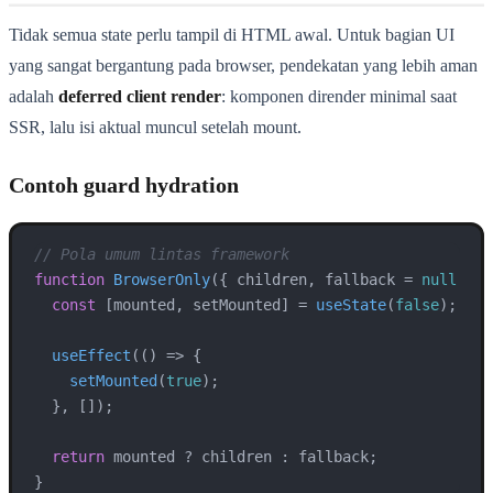
Tidak semua state perlu tampil di HTML awal. Untuk bagian UI
yang sangat bergantung pada browser, pendekatan yang lebih aman
adalah
deferred client render
: komponen dirender minimal saat
SSR, lalu isi aktual muncul setelah mount.
Contoh guard hydration
// Pola umum lintas framework
function
BrowserOnly
(
{ children, fallback = 
null
 }
) 
const
 [mounted, setMounted] = 
useState
(
false
);

useEffect
(
() =>
 {

setMounted
(
true
);

  }, []);

return
 mounted ? children : fallback;

}