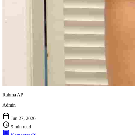
Rahma AP
Admin
calendar_today
Jun 27, 2026
schedule
9 min read
comment