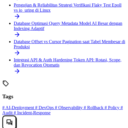
Pengujian & Reliabilitas
Strategi Verifikasi Flaky Test Epoll
vs io_uring di Linux
arrow_forward
Database
Optimasi Query Metadata Model AI Besar dengan
Indexing Adaptif
arrow_forward
Database
Offset vs Cursor Pagination saat Tabel Membesar di
Produksi
arrow_forward
Integrasi API & Auth
Hardening Token API: Rotasi, Scope,
dan Revocation Otomatis
arrow_forward
sell
Tags
#
AI-Deployment
#
DevOps
#
Observability
#
Rollback
#
Policy
#
Audit
#
Incident-Response
forum