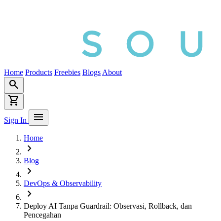
Home
Products
Freebies
Blogs
About
search
shopping_cart
menu
Sign In
Home
chevron_right
Blog
chevron_right
DevOps & Observability
chevron_right
Deploy AI Tanpa Guardrail: Observasi, Rollback, dan
Pencegahan