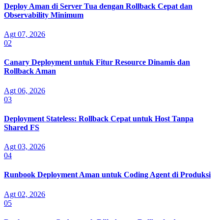
Deploy Aman di Server Tua dengan Rollback Cepat dan
Observability Minimum
Agt 07, 2026
02
Canary Deployment untuk Fitur Resource Dinamis dan
Rollback Aman
Agt 06, 2026
03
Deployment Stateless: Rollback Cepat untuk Host Tanpa
Shared FS
Agt 03, 2026
04
Runbook Deployment Aman untuk Coding Agent di Produksi
Agt 02, 2026
05