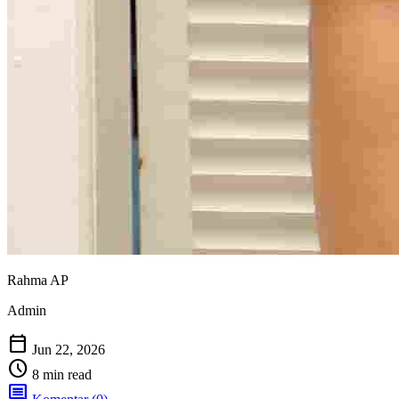
Rahma AP
Admin
calendar_today
Jun 22, 2026
schedule
8 min read
comment