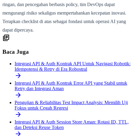
ringan, dan pencegahan berbasis policy, tim DevOps dapat
mengurangi risiko sekaligus mempertahankan kecepatan inovasi.
Terapkan checklist di atas sebagai fondasi untuk operasi AI yang
dapat dipercaya.
library_books
Baca Juga
Integrasi API & Auth
Kontrak API Untuk Navigasi Robotik:
Idempotensi & Retry di Era Robostral
arrow_forward
Integrasi API & Auth
Kontrak Error API yang Stabil untuk
Retry dan Integrasi Aman
arrow_forward
Pengujian & Reliabilitas
Test Impact Analysis: Memilih Uji
Fokus untuk Cegah Regresi
arrow_forward
Integrasi API & Auth
Session Store Aman: Rotasi ID, TTL,
dan Deteksi Reuse Token
arrow_forward