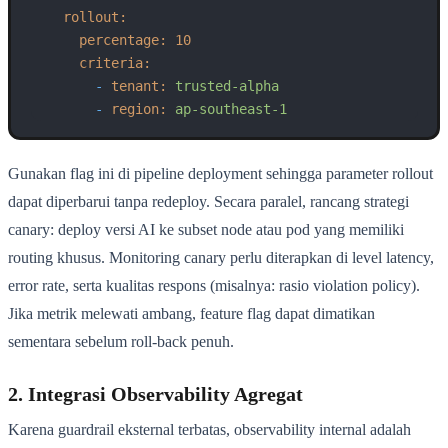
rollout:
percentage:
10
criteria:
-
tenant:
trusted-alpha
-
region:
ap-southeast-1
Gunakan flag ini di pipeline deployment sehingga parameter rollout
dapat diperbarui tanpa redeploy. Secara paralel, rancang strategi
canary: deploy versi AI ke subset node atau pod yang memiliki
routing khusus. Monitoring canary perlu diterapkan di level latency,
error rate, serta kualitas respons (misalnya: rasio violation policy).
Jika metrik melewati ambang, feature flag dapat dimatikan
sementara sebelum roll-back penuh.
2. Integrasi Observability Agregat
Karena guardrail eksternal terbatas, observability internal adalah