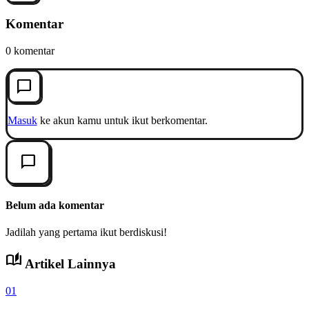
Komentar
0 komentar
chat_bubble_outline
Masuk
ke akun kamu untuk ikut berkomentar.
chat_bubble_outline
Belum ada komentar
Jadilah yang pertama ikut berdiskusi!
auto_stories
Artikel Lainnya
01