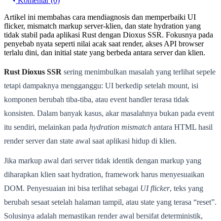
Komentar (0)
Artikel ini membahas cara mendiagnosis dan memperbaiki UI
flicker, mismatch markup server-klien, dan state hydration yang
tidak stabil pada aplikasi Rust dengan Dioxus SSR. Fokusnya pada
penyebab nyata seperti nilai acak saat render, akses API browser
terlalu dini, dan initial state yang berbeda antara server dan klien.
Rust Dioxus SSR
sering menimbulkan masalah yang terlihat sepele
tetapi dampaknya mengganggu: UI berkedip setelah mount, isi
komponen berubah tiba-tiba, atau event handler terasa tidak
konsisten. Dalam banyak kasus, akar masalahnya bukan pada event
itu sendiri, melainkan pada
hydration mismatch
antara HTML hasil
render server dan state awal saat aplikasi hidup di klien.
Jika markup awal dari server tidak identik dengan markup yang
diharapkan klien saat hydration, framework harus menyesuaikan
DOM. Penyesuaian ini bisa terlihat sebagai
UI flicker
, teks yang
berubah sesaat setelah halaman tampil, atau state yang terasa “reset”.
Solusinya adalah memastikan render awal bersifat deterministik,