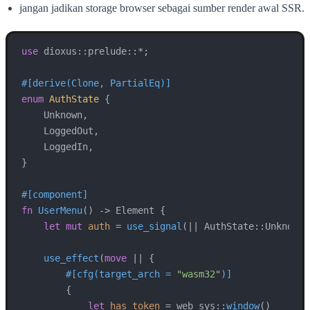
jangan jadikan storage browser sebagai sumber render awal SSR.
use
 dioxus::prelude::*;

#[derive(Clone, PartialEq)]
enum
AuthState
 {

    Unknown,

    LoggedOut,

    LoggedIn,

}

#[component]
fn
UserMenu
() 
->
 Element {

let
mut 
auth
 = 
use_signal
(|| AuthState::Unknown);
use_effect
(
move
 || {

#[cfg(target_arch = 
"wasm32"
)]
        {

let
has_token
 = web_sys::
window
()
