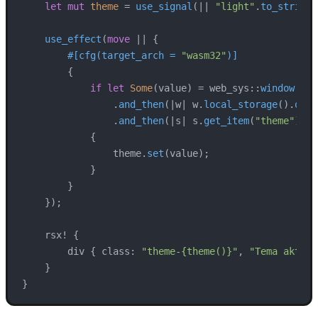
let
mut 
theme
 = 
use_signal
(|| 
"light"
.
to_string
(
use_effect
(
move
 || {

#[cfg(target_arch = 
"wasm32"
)]
        {

if
let
Some
(value) = web_sys::
window
()

                .
and_then
(|w| w.
local_storage
().
ok
()
                .
and_then
(|s| s.
get_item
(
"theme"
).
ok
            {

                theme.
set
(value);

            }

        }

    });

    rsx! {

        div { class: 
"theme-{theme()}"
, 
"Tema aktif:
    }

}