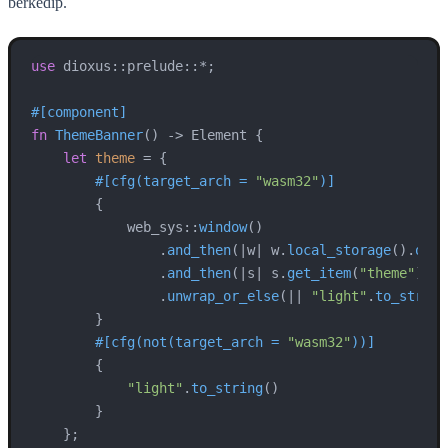
berkedip.
use
 dioxus::prelude::*;

#[component]
fn
ThemeBanner
() 
->
 Element {

let
theme
 = {

#[cfg(target_arch = 
"wasm32"
)]
        {

            web_sys::
window
()

                .
and_then
(|w| w.
local_storage
().
ok
()
                .
and_then
(|s| s.
get_item
(
"theme"
).
ok
                .
unwrap_or_else
(|| 
"light"
.
to_string
        }

#[cfg(not(target_arch = 
"wasm32"
))]
        {

"light"
.
to_string
()

        }

    };
