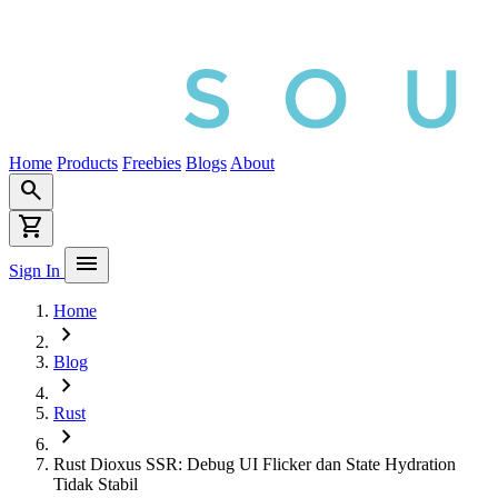
Home
Products
Freebies
Blogs
About
search
shopping_cart
menu
Sign In
Home
chevron_right
Blog
chevron_right
Rust
chevron_right
Rust Dioxus SSR: Debug UI Flicker dan State Hydration
Tidak Stabil