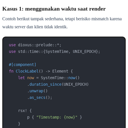
Kasus 1: menggunakan waktu saat render
Contoh berikut tampak sederhana, tetapi berisiko mismatch karena
waktu server dan klien tidak identik.
use
use
 std::time::{SystemTime, UNIX_EPOCH};

#[component]
fn
ClockLabel
() 
->
 Element {

let
now
 = SystemTime::
now
()

        .
duration_since
(UNIX_EPOCH)

        .
unwrap
()

        .
as_secs
();

    rsx! {

        p { 
"Timestamp: {now}"
 }

    }
