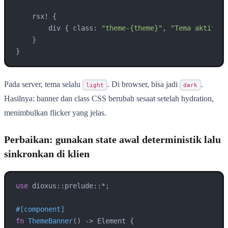
    rsx! {

        div { class: 
"theme-{theme}"
, 
"Tema aktif: {
    }

}
Pada server, tema selalu
. Di browser, bisa jadi
.
light
dark
Hasilnya: banner dan class CSS berubah sesaat setelah hydration,
menimbulkan flicker yang jelas.
Perbaikan: gunakan state awal deterministik lalu
sinkronkan di klien
use
 dioxus::prelude::*;

#[component]
fn
ThemeBanner
() 
->
 Element {
