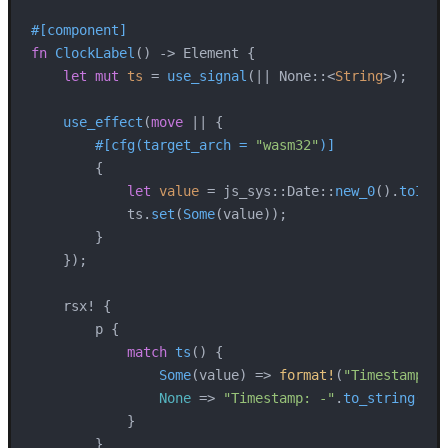
#[component]
fn
ClockLabel
() 
->
 Element {

let
mut 
ts
 = 
use_signal
(|| None::<
String
>);

use_effect
(
move
 || {

#[cfg(target_arch = 
"wasm32"
)]
        {

let
value
 = js_sys::Date::
new_0
().
toISOS
            ts.
set
(
Some
(value));

        }

    });

    rsx! {

        p {

match
ts
() {

Some
(value) => 
format!
(
"Timestamp: {
None
 => 
"Timestamp: -"
.
to_string
(),

            }

        }
