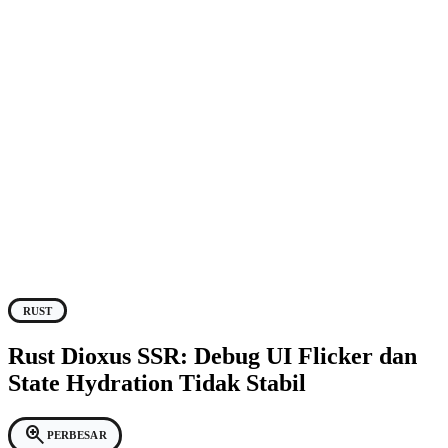
RUST
Rust Dioxus SSR: Debug UI Flicker dan
State Hydration Tidak Stabil
zoom_in
PERBESAR