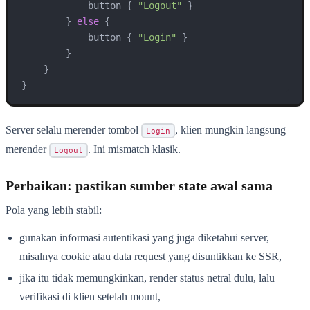
            button { 
"Logout"
 }

        } 
else
 {

            button { 
"Login"
 }

        }

    }

}
Server selalu merender tombol
, klien mungkin langsung
Login
merender
. Ini mismatch klasik.
Logout
Perbaikan: pastikan sumber state awal sama
Pola yang lebih stabil:
gunakan informasi autentikasi yang juga diketahui server,
misalnya cookie atau data request yang disuntikkan ke SSR,
jika itu tidak memungkinkan, render status netral dulu, lalu
verifikasi di klien setelah mount,