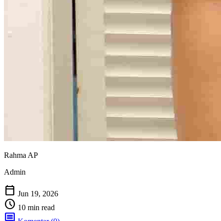
Rahma AP
Admin
calendar_today
Jun 19, 2026
schedule
10 min read
comment