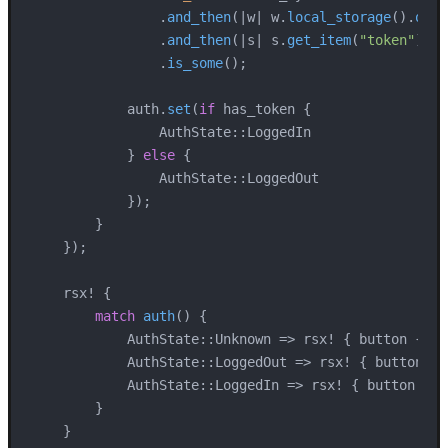
                .
and_then
(|w| w.
local_storage
().
ok
()
                .
and_then
(|s| s.
get_item
(
"token"
).
ok
                .
is_some
();

            auth.
set
(
if
 has_token {

                AuthState::LoggedIn

            } 
else
 {

                AuthState::LoggedOut

            });

        }

    });

    rsx! {

match
auth
() {

            AuthState::Unknown => rsx! { button { di
            AuthState::LoggedOut => rsx! { button { 
            AuthState::LoggedIn => rsx! { button { 
"
        }

    }
