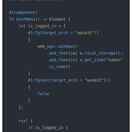
#[component]
fn
UserMenu
() 
->
 Element {

let
is_logged_in
 = {

#[cfg(target_arch = 
"wasm32"
)]
        {

            web_sys::
window
()

                .
and_then
(|w| w.
local_storage
().
ok
()
                .
and_then
(|s| s.
get_item
(
"token"
).
ok
                .
is_some
()

        }

#[cfg(not(target_arch = 
"wasm32"
))]
        {

false
        }

    };

    rsx! {

if
 is_logged_in {
