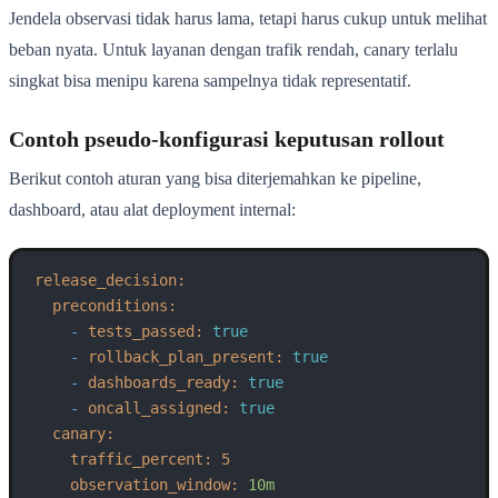
Jendela observasi tidak harus lama, tetapi harus cukup untuk melihat
beban nyata. Untuk layanan dengan trafik rendah, canary terlalu
singkat bisa menipu karena sampelnya tidak representatif.
Contoh pseudo-konfigurasi keputusan rollout
Berikut contoh aturan yang bisa diterjemahkan ke pipeline,
dashboard, atau alat deployment internal:
release_decision:
preconditions:
-
tests_passed:
true
-
rollback_plan_present:
true
-
dashboards_ready:
true
-
oncall_assigned:
true
canary:
traffic_percent:
5
observation_window:
10m