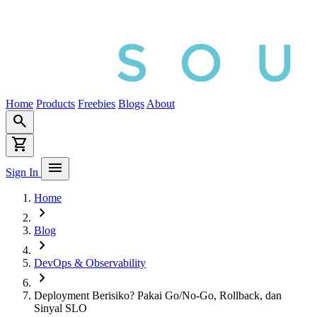
Home
Products
Freebies
Blogs
About
search
shopping_cart
menu
Sign In
Home
chevron_right
Blog
chevron_right
DevOps & Observability
chevron_right
Deployment Berisiko? Pakai Go/No-Go, Rollback, dan
Sinyal SLO