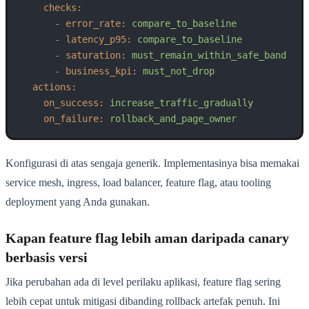
checks:
-
error_rate:
compare_to_baseline
-
latency_p95:
compare_to_baseline
-
saturation:
must_remain_within_safe_band
-
business_kpi:
must_not_drop
actions:
on_success:
increase_traffic_gradually
on_failure:
rollback_and_page_owner
Konfigurasi di atas sengaja generik. Implementasinya bisa memakai
service mesh, ingress, load balancer, feature flag, atau tooling
deployment yang Anda gunakan.
Kapan feature flag lebih aman daripada canary
berbasis versi
Jika perubahan ada di level perilaku aplikasi, feature flag sering
lebih cepat untuk mitigasi dibanding rollback artefak penuh. Ini