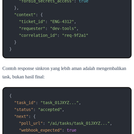
"forbid_secrets_access"
: 
true
  },

"context"
: {

"ticket_id"
: 
"ENG-4312"
,

"requester"
: 
"dev-tools"
,

"correlation_id"
: 
"req-9f2a1"
  }

}
Contoh response sinkron yang lebih aman adalah mengembalikan
task, bukan hasil final:
{
"task_id"
:
"task_01JXYZ..."
,
"status"
:
"accepted"
,
"next"
:
{
"poll_url"
:
"/ai/tasks/task_01JXYZ..."
,
"webhook_expected"
:
true