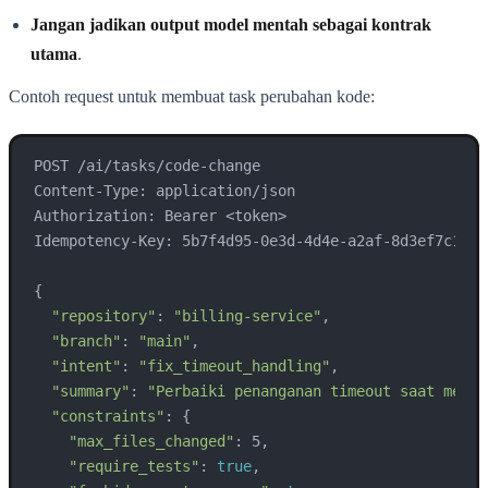
Jangan jadikan output model mentah sebagai kontrak
utama
.
Contoh request untuk membuat task perubahan kode:
POST /ai/tasks/code-change

Content-Type: application/json

Authorization: Bearer <token>

Idempotency-Key: 5b7f4d95-0e3d-4d4e-a2af-8d3ef7c1c201
{

"repository"
: 
"billing-service"
,

"branch"
: 
"main"
,

"intent"
: 
"fix_timeout_handling"
,

"summary"
: 
"Perbaiki penanganan timeout saat meman
"constraints"
: {

"max_files_changed"
: 5,

"require_tests"
: 
true
,
