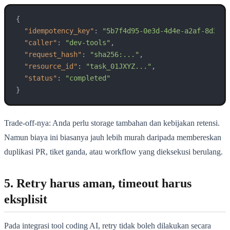
{
"idempotency_key"
:
"5b7f4d95-0e3d-4d4e-a2af-8d3ef7
"caller"
:
"dev-tools"
,
"request_hash"
:
"sha256:..."
,
"resource_id"
:
"task_01JXYZ..."
,
"status"
:
"completed"
}
Trade-off-nya: Anda perlu storage tambahan dan kebijakan retensi.
Namun biaya ini biasanya jauh lebih murah daripada membereskan
duplikasi PR, tiket ganda, atau workflow yang dieksekusi berulang.
5. Retry harus aman, timeout harus
eksplisit
Pada integrasi tool coding AI, retry tidak boleh dilakukan secara