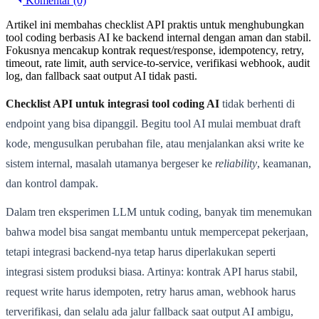
Komentar (0)
Artikel ini membahas checklist API praktis untuk menghubungkan
tool coding berbasis AI ke backend internal dengan aman dan stabil.
Fokusnya mencakup kontrak request/response, idempotency, retry,
timeout, rate limit, auth service-to-service, verifikasi webhook, audit
log, dan fallback saat output AI tidak pasti.
Checklist API untuk integrasi tool coding AI
tidak berhenti di
endpoint yang bisa dipanggil. Begitu tool AI mulai membuat draft
kode, mengusulkan perubahan file, atau menjalankan aksi write ke
sistem internal, masalah utamanya bergeser ke
reliability
, keamanan,
dan kontrol dampak.
Dalam tren eksperimen LLM untuk coding, banyak tim menemukan
bahwa model bisa sangat membantu untuk mempercepat pekerjaan,
tetapi integrasi backend-nya tetap harus diperlakukan seperti
integrasi sistem produksi biasa. Artinya: kontrak API harus stabil,
request write harus idempoten, retry harus aman, webhook harus
terverifikasi, dan selalu ada jalur fallback saat output AI ambigu,