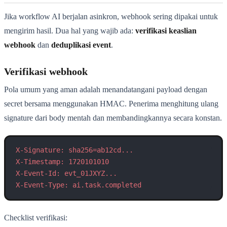
Jika workflow AI berjalan asinkron, webhook sering dipakai untuk
mengirim hasil. Dua hal yang wajib ada:
verifikasi keaslian
webhook
dan
deduplikasi event
.
Verifikasi webhook
Pola umum yang aman adalah menandatangani payload dengan
secret bersama menggunakan HMAC. Penerima menghitung ulang
signature dari body mentah dan membandingkannya secara konstan.
X-Signature: sha256=ab12cd...
X-Timestamp: 1720101010
X-Event-Id: evt_01JXYZ...
X-Event-Type: ai.task.completed
Checklist verifikasi: