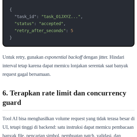
{

  "task_id": 
"task_01JXYZ..."
,

"status"
: 
"accepted"
,

"retry_after_seconds"
: 
5
}
Untuk retry, gunakan
exponential backoff
dengan jitter. Hindari
interval tetap karena dapat memicu lonjakan serentak saat banyak
request gagal bersamaan.
6. Terapkan rate limit dan concurrency
guard
Tool AI bisa menghasilkan volume request yang tidak terasa besar di
UI, tetapi tinggi di backend: satu instruksi dapat memicu pembacaan
banyak file, pencarian simbol, pembuatan patch, validasi, dan