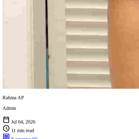
Rahma AP
Admin
calendar_today
Jul 04, 2026
schedule
11 min read
comment