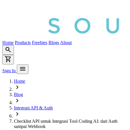
Home
Products
Freebies
Blogs
About
search
shopping_cart
menu
Sign In
Home
chevron_right
Blog
chevron_right
Integrasi API & Auth
chevron_right
Checklist API untuk Integrasi Tool Coding AI: dari Auth
sampai Webhook