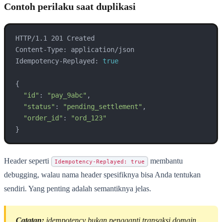
Contoh perilaku saat duplikasi
HTTP/1.1 201 Created

Content-Type: application/json

Idempotency-Replayed: 
true
{

"id"
: 
"pay_9abc"
,

"status"
: 
"pending_settlement"
,

"order_id"
: 
"ord_123"
}
Header seperti
membantu
Idempotency-Replayed: true
debugging, walau nama header spesifiknya bisa Anda tentukan
sendiri. Yang penting adalah semantiknya jelas.
Catatan:
idempotency bukan pengganti transaksi domain