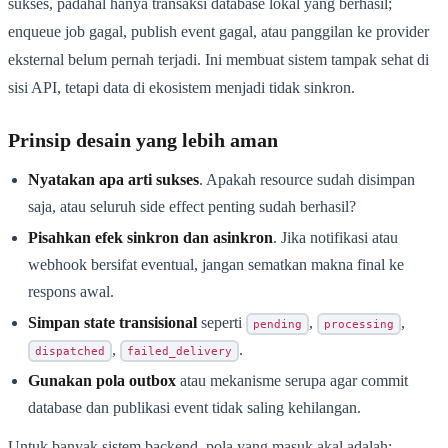
sukses, padahal hanya transaksi database lokal yang berhasil;
enqueue job gagal, publish event gagal, atau panggilan ke provider
eksternal belum pernah terjadi. Ini membuat sistem tampak sehat di
sisi API, tetapi data di ekosistem menjadi tidak sinkron.
Prinsip desain yang lebih aman
Nyatakan apa arti sukses
. Apakah resource sudah disimpan
saja, atau seluruh side effect penting sudah berhasil?
Pisahkan efek sinkron dan asinkron
. Jika notifikasi atau
webhook bersifat eventual, jangan sematkan makna final ke
respons awal.
Simpan state transisional
seperti
,
,
pending
processing
,
.
dispatched
failed_delivery
Gunakan pola outbox
atau mekanisme serupa agar commit
database dan publikasi event tidak saling kehilangan.
Untuk banyak sistem backend, pola yang masuk akal adalah: