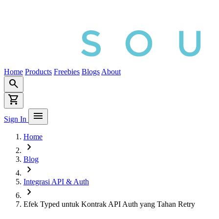
Home
Products
Freebies
Blogs
About
search
shopping_cart
menu
Sign In
Home
chevron_right
Blog
chevron_right
Integrasi API & Auth
chevron_right
Efek Typed untuk Kontrak API Auth yang Tahan Retry