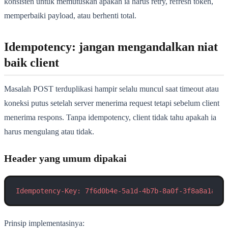
konsisten untuk memutuskan apakah ia harus retry, refresh token,
memperbaiki payload, atau berhenti total.
Idempotency: jangan mengandalkan niat
baik client
Masalah POST terduplikasi hampir selalu muncul saat timeout atau
koneksi putus setelah server menerima request tetapi sebelum client
menerima respons. Tanpa idempotency, client tidak tahu apakah ia
harus mengulang atau tidak.
Header yang umum dipakai
Idempotency-Key: 7f6d0b4e-5a1d-4b7b-8a0f-3f8a8a1a2d1
Prinsip implementasinya: