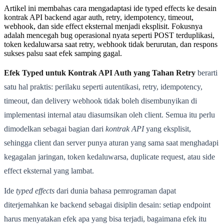
Artikel ini membahas cara mengadaptasi ide typed effects ke desain
kontrak API backend agar auth, retry, idempotency, timeout,
webhook, dan side effect eksternal menjadi eksplisit. Fokusnya
adalah mencegah bug operasional nyata seperti POST terduplikasi,
token kedaluwarsa saat retry, webhook tidak berurutan, dan respons
sukses palsu saat efek samping gagal.
Efek Typed untuk Kontrak API Auth yang Tahan Retry
berarti
satu hal praktis: perilaku seperti autentikasi, retry, idempotency,
timeout, dan delivery webhook tidak boleh disembunyikan di
implementasi internal atau diasumsikan oleh client. Semua itu perlu
dimodelkan sebagai bagian dari
kontrak API
yang eksplisit,
sehingga client dan server punya aturan yang sama saat menghadapi
kegagalan jaringan, token kedaluwarsa, duplicate request, atau side
effect eksternal yang lambat.
Ide
typed effects
dari dunia bahasa pemrograman dapat
diterjemahkan ke backend sebagai disiplin desain: setiap endpoint
harus menyatakan efek apa yang bisa terjadi, bagaimana efek itu