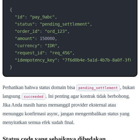
{

"id"
: 
"pay_9abc"
,

"status"
: 
"pending_settlement"
,

"order_id"
: 
"ord_123"
,

"amount"
: 150000,

"currency"
: 
"IDR"
,

"request_id"
: 
"req_456"
,

"idempotency_key"
: 
"7f6d0b4e-5a1d-4b7b-8a0f-3f8a8a
}
Perhatikan bahwa status domain bisa
, bukan
pending_settlement
langsung
. Ini penting agar kontrak tidak berbohong.
succeeded
Jika Anda masih harus memanggil provider eksternal atau
menunggu konfirmasi async, jangan mengembalikan status yang
menyiratkan semua efek sudah final.
Status code yang sebaiknya dibedakan