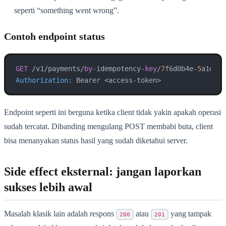
seperti “something went wrong”.
Contoh endpoint status
GET
 /v1/payments/
by
-idempotency-
key
/
7
f6d0b4e-
5
a1d-
4
b
Authorization:
 Bearer <access-token>
Endpoint seperti ini berguna ketika client tidak yakin apakah operasi
sudah tercatat. Dibanding mengulang POST membabi buta, client
bisa menanyakan status hasil yang sudah diketahui server.
Side effect eksternal: jangan laporkan
sukses lebih awal
Masalah klasik lain adalah respons
atau
yang tampak
200
201