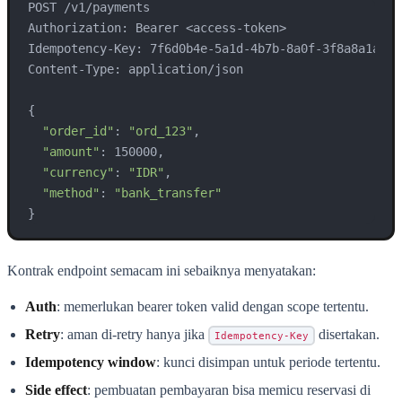
POST /v1/payments

Authorization: Bearer <access-token>

Idempotency-Key: 7f6d0b4e-5a1d-4b7b-8a0f-3f8a8a1a2d11
Content-Type: application/json

{

"order_id"
: 
"ord_123"
,

"amount"
: 150000,

"currency"
: 
"IDR"
,

"method"
: 
"bank_transfer"
}
Kontrak endpoint semacam ini sebaiknya menyatakan:
Auth
: memerlukan bearer token valid dengan scope tertentu.
Retry
: aman di-retry hanya jika
disertakan.
Idempotency-Key
Idempotency window
: kunci disimpan untuk periode tertentu.
Side effect
: pembuatan pembayaran bisa memicu reservasi di