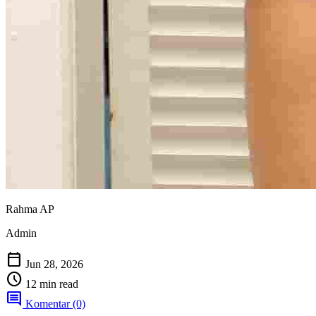
Rahma AP
Admin
calendar_today
Jun 28, 2026
schedule
12 min read
comment
Komentar (0)